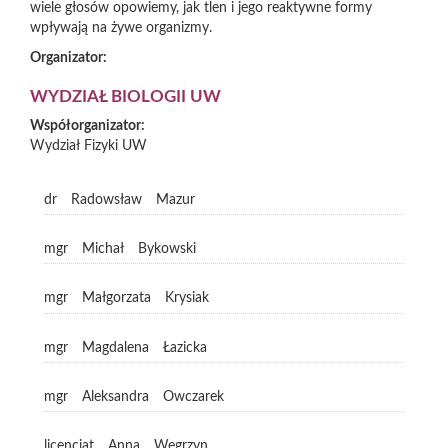
wiele głosów opowiemy, jak tlen i jego reaktywne formy
wpływają na żywe organizmy.
Organizator:
WYDZIAŁ BIOLOGII UW
Współorganizator:
Wydział Fizyki UW
dr
Radowsław
Mazur
mgr
Michał
Bykowski
mgr
Małgorzata
Krysiak
mgr
Magdalena
Łazicka
mgr
Aleksandra
Owczarek
licencjat
Anna
Węgrzyn