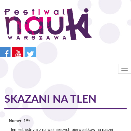
Przejdź
do
treści
Tog
nav
SKAZANI NA TLEN
Numer:
195
Tlen jest jednym z najważniejszych pierwiastków na naszej