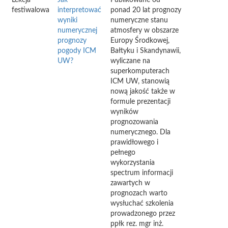
Lekcja
Jak
Publikowane od
festiwalowa
interpretować
ponad 20 lat prognozy
wyniki
numeryczne stanu
numerycznej
atmosfery w obszarze
prognozy
Europy Środkowej,
pogody ICM
Bałtyku i Skandynawii,
UW?
wyliczane na
superkomputerach
ICM UW, stanowią
nową jakość także w
formule prezentacji
wyników
prognozowania
numerycznego. Dla
prawidłowego i
pełnego
wykorzystania
spectrum informacji
zawartych w
prognozach warto
wysłuchać szkolenia
prowadzonego przez
ppłk rez. mgr inż.