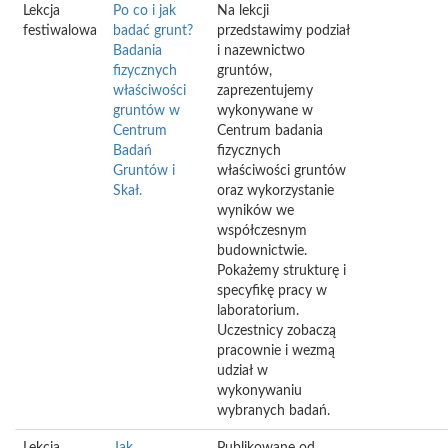
Lekcja
Po co i jak
Na lekcji
festiwalowa
badać grunt?
przedstawimy podział
Badania
i nazewnictwo
fizycznych
gruntów,
właściwości
zaprezentujemy
gruntów w
wykonywane w
Centrum
Centrum badania
Badań
fizycznych
Gruntów i
właściwości gruntów
Skał.
oraz wykorzystanie
wyników we
współczesnym
budownictwie.
Pokażemy strukturę i
specyfikę pracy w
laboratorium.
Uczestnicy zobaczą
pracownie i wezmą
udział w
wykonywaniu
wybranych badań.