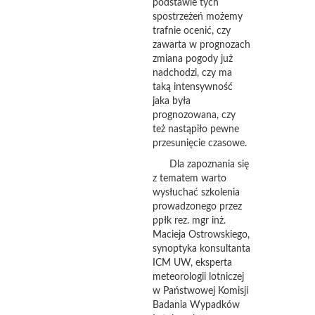
podstawie tych
spostrzeżeń możemy
trafnie ocenić, czy
zawarta w prognozach
zmiana pogody już
nadchodzi, czy ma
taką intensywność
jaka była
prognozowana, czy
też nastąpiło pewne
przesunięcie czasowe.
Dla zapoznania się
z tematem warto
wysłuchać szkolenia
prowadzonego przez
ppłk rez. mgr inż.
Macieja Ostrowskiego,
synoptyka konsultanta
ICM UW, eksperta
meteorologii lotniczej
w Państwowej Komisji
Badania Wypadków