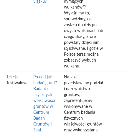
Śląsku?
dymiących
wulkanów"?
Wyjaśnimy to,
sprawdzimy, co
zostało do dziś po
owych wulkanach i do
czego skały, które
powstały dzięki nim,
są używane. I gdzie w
Polsce teraz można
zobaczyć wybuch
wulkanu.
Lekcja
Po co i jak
Na lekcji
festiwalowa
badać grunt?
przedstawimy podział
Badania
i nazewnictwo
fizycznych
gruntów,
właściwości
zaprezentujemy
gruntów w
wykonywane w
Centrum
Centrum badania
Badań
fizycznych
Gruntów i
właściwości gruntów
Skał.
oraz wykorzystanie