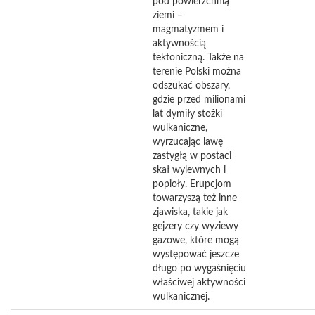
pod powierzchnią
ziemi –
magmatyzmem i
aktywnością
tektoniczną. Także na
terenie Polski można
odszukać obszary,
gdzie przed milionami
lat dymiły stożki
wulkaniczne,
wyrzucając lawę
zastygłą w postaci
skał wylewnych i
popioły. Erupcjom
towarzyszą też inne
zjawiska, takie jak
gejzery czy wyziewy
gazowe, które mogą
występować jeszcze
długo po wygaśnięciu
właściwej aktywności
wulkanicznej.