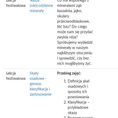
Lekcja
Nasze
Co ma wspólnego z
festiwalowa
(nie)codzienne
minerałami ząb
minerały
kaszalota, jajko,
okulary
przeciwodblaskowe,
liść bzu? Do czego
może nam się przydać
zwykła rdza?
Spróbujemy wyśledzić
minerały w naszym
najbliższym otoczeniu
i sprawdzić, czy bez
nich moglibyśmy żyć.
Lekcja
Skały
Przebieg zajęć:
festiwalowa
osadowe -
Definicja skał
geneza,
osadowych i
klasyfikacja i
sposoby ich
zastosowanie
powstawania
Klasyfikacja –
przykładowe
okazy