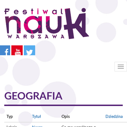
Przejdź
do
treści
Tog
nav
GEOGRAFIA
Typ
Tytuł
Opis
Dziedzina