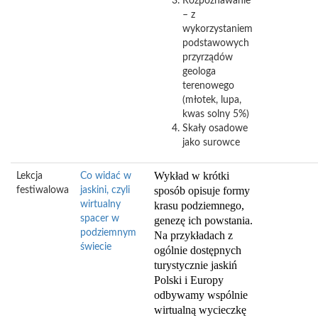
Rozpoznawanie
– z
wykorzystaniem
podstawowych
przyrządów
geologa
terenowego
(młotek, lupa,
kwas solny 5%)
Skały osadowe
jako surowce
Wykład w krótki
Lekcja
Co widać w
sposób opisuje formy
festiwalowa
jaskini, czyli
wirtualny
krasu podziemnego,
spacer w
genezę ich powstania.
podziemnym
Na przykładach z
świecie
ogólnie dostępnych
turystycznie jaskiń
Polski i Europy
odbywamy wspólnie
wirtualną wycieczkę