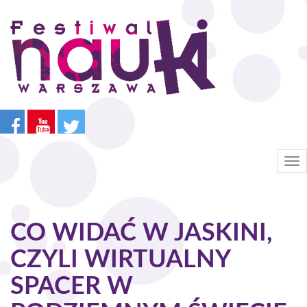
Przejdź
do
treści
Tog
nav
CO WIDAĆ W JASKINI,
CZYLI WIRTUALNY
SPACER W