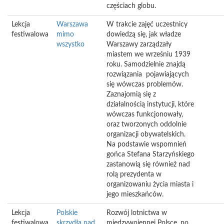
częściach globu.
Lekcja
Warszawa
W trakcie zajęć uczestnicy
festiwalowa
mimo
dowiedzą się, jak władze
wszystko
Warszawy zarządzały
miastem we wrześniu 1939
roku. Samodzielnie znajdą
rozwiązania pojawiających
się wówczas problemów.
Zaznajomią się z
działalnością instytucji, które
wówczas funkcjonowały,
oraz tworzonych oddolnie
organizacji obywatelskich.
Na podstawie wspomnień
gońca Stefana Starzyńskiego
zastanowią się również nad
rolą prezydenta w
organizowaniu życia miasta i
jego mieszkańców.
Lekcja
Polskie
Rozwój lotnictwa w
festiwalowa
skrzydła nad
międzywojennej Polsce, po