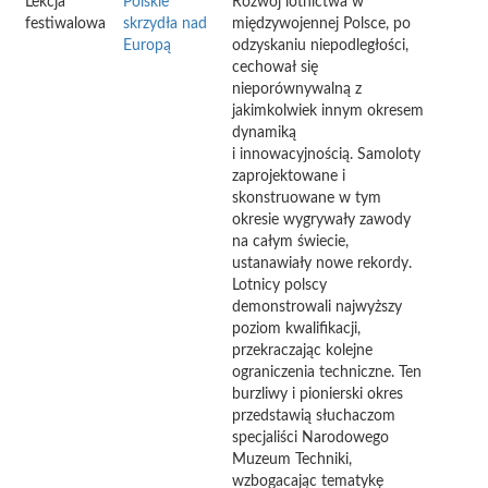
Lekcja
Polskie
Rozwój lotnictwa w
festiwalowa
skrzydła nad
międzywojennej Polsce, po
Europą
odzyskaniu niepodległości,
cechował się
nieporównywalną z
jakimkolwiek innym okresem
dynamiką
i innowacyjnością. Samoloty
zaprojektowane i
skonstruowane w tym
okresie wygrywały zawody
na całym świecie,
ustanawiały nowe rekordy.
Lotnicy polscy
demonstrowali najwyższy
poziom kwalifikacji,
przekraczając kolejne
ograniczenia techniczne. Ten
burzliwy i pionierski okres
przedstawią słuchaczom
specjaliści Narodowego
Muzeum Techniki,
wzbogacając tematykę