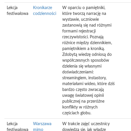
Lekcja
Kronikarze
W oparciu o pamiętniki,
festiwalowa
codzienności
które tworzą narrację na
wystawie, uczniowie
zastanowią się nad różnymi
formami rejestracji
rzeczywistości. Poznają
różnice między dziennikiem,
pamiętnikiem a kroniką.
Zdobytą wiedzę odniosą do
współczesnych sposobów
dzielenia się własnymi
doświadczeniami:
streamingiem, instastory,
materiałami wideo, które dziś
bardzo często zwracają
uwagę światowej opinii
publicznej na przeróżne
konflikty w różnych
częściach globu.
Lekcja
Warszawa
W trakcie zajęć uczestnicy
festiwalowa
mimo
dowiedzą się, jak władze