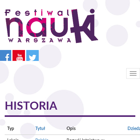
Przejdź
do
treści
Tog
nav
HISTORIA
Typ
Tytuł
Opis
Dzied