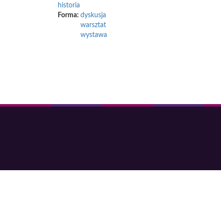
historia
Forma:
dyskusja
warsztat
wystawa