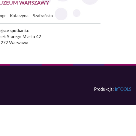
UZEUM WARSZAWY
mgr
Katarzyna
Szafrańska
ejsce spotkania:
nek Starego Miasta 42
-272
Warszawa
Produkcja:
inTOOLS