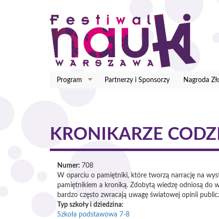
Przejdź
do
treści
Program
Partnerzy i Sponsorzy
Nagroda Zł
KRONIKARZE CODZ
Numer:
708
W oparciu o pamiętniki, które tworzą narrację na wyst
pamiętnikiem a kroniką. Zdobytą wiedzę odniosą do w
bardzo często zwracają uwagę światowej opinii public
Typ szkoły i dziedzina:
Szkoła podstawowa 7-8