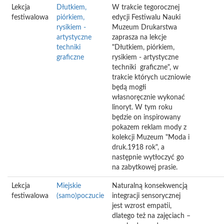
Lekcja
Dłutkiem,
W trakcie tegorocznej
festiwalowa
piórkiem,
edycji Festiwalu Nauki
rysikiem -
Muzeum Drukarstwa
artystyczne
zaprasza na lekcje
techniki
"Dłutkiem, piórkiem,
graficzne
rysikiem - artystyczne
techniki graficzne", w
trakcie których uczniowie
będą mogłi
własnoręcznie wykonać
linoryt. W tym roku
będzie on inspirowany
pokazem reklam mody z
kolekcji Muzeum "Moda i
druk.1918 rok", a
następnie wytłoczyć go
na zabytkowej prasie.
Lekcja
Miejskie
Naturalną konsekwencją
festiwalowa
(samo)poczucie
integracji sensorycznej
jest wzrost empatii,
dlatego też na zajęciach –