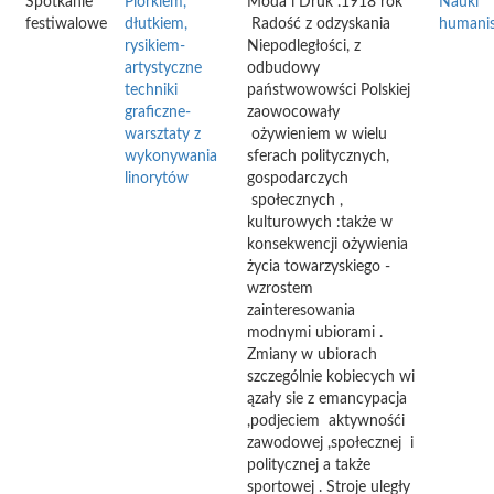
Spotkanie
Piórkiem,
Moda i Druk .1918 rok"
Nauki
festiwalowe
dłutkiem,
Radość z odzyskania
humanis
rysikiem-
Niepodległości, z
artystyczne
odbudowy
techniki
państwowowści Polskiej
graficzne-
zaowocowały
warsztaty z
ożywieniem w wielu
wykonywania
sferach politycznych,
linorytów
gospodarczych
społecznych ,
kulturowych :także w
konsekwencji ożywienia
życia towarzyskiego -
wzrostem
zainteresowania
modnymi ubiorami .
Zmiany w ubiorach
szczególnie kobiecych wi
ązały sie z emancypacja
,podjeciem aktywnośći
zawodowej ,społecznej i
politycznej a także
sportowej . Stroje uległy