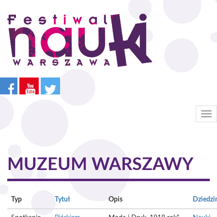
Przejdź
do
treści
Tog
nav
MUZEUM WARSZAWY
Typ
Tytuł
Opis
Dziedzi