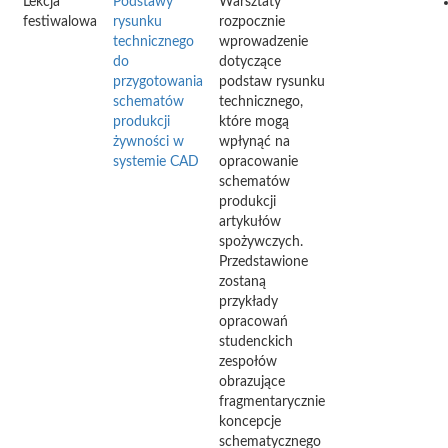
Lekcja
Podstawy
Warsztaty
festiwalowa
rysunku
rozpocznie
technicznego
wprowadzenie
do
dotyczące
przygotowania
podstaw rysunku
schematów
technicznego,
produkcji
które mogą
żywności w
wpłynąć na
systemie CAD
opracowanie
schematów
produkcji
artykułów
spożywczych.
Przedstawione
zostaną
przykłady
opracowań
studenckich
zespołów
obrazujące
fragmentarycznie
koncepcje
schematycznego