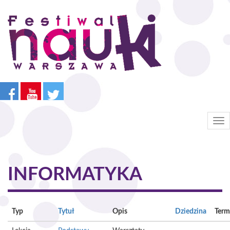
Przejdź
do
treści
Tog
nav
INFORMATYKA
Typ
Tytuł
Opis
Dziedzina
Term