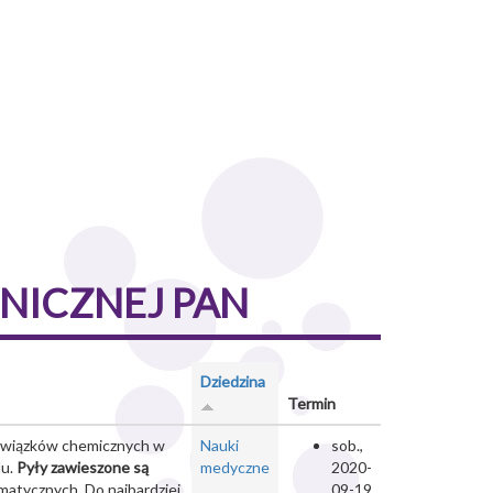
NICZNEJ PAN
Dziedzina
Termin
 związków chemicznych w
Nauki
sob.,
lu.
Pyły zawieszone są
medyczne
2020-
matycznych. Do najbardziej
09-19