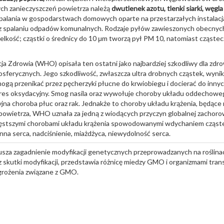
ch zanieczyszczeń powietrza należą
dwutlenek azotu, tlenki siarki, węgla 
palania w gospodarstwach domowych oparte na przestarzałych instalacja
raz spalaniu odpadów komunalnych. Rodzaje pyłów zawieszonych obecnych
ielkość; cząstki o średnicy do 10 μm tworzą pył PM 10, natomiast cząstec
a Zdrowia (WHO) opisała ten ostatni jako najbardziej szkodliwy dla zdr
sferycznych. Jego szkodliwość, zwłaszcza ultra drobnych cząstek, wynika 
 mogą przenikać przez pęcherzyki płucne do krwiobiegu i docierać do in
tres oksydacyjny. Smog nasila oraz wywołuje choroby układu oddechowego
jna choroba płuc oraz rak. Jednakże to choroby układu krążenia, będąc
owietrza, WHO uznała za jedną z wiodących przyczyn globalnej zachorowa
częstszymi chorobami układu krążenia spowodowanymi wdychaniem cząstek
na serca, nadciśnienie, miażdżyca, niewydolność serca.
sza zagadnienie modyfikacji genetycznych przeprowadzanych na roślinach
az skutki modyfikacji, przedstawia różnicę miedzy GMO i organizmami tra
agrożenia związane z GMO.