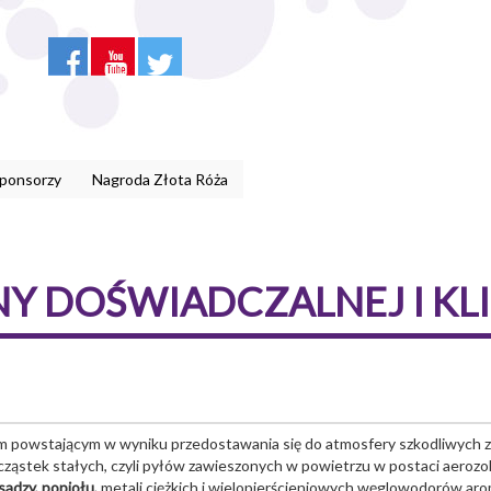
Sponsorzy
Nagroda Złota Róża
Y DOŚWIADCZALNEJ I KLI
em powstającym w wyniku przedostawania się do atmosfery szkodliwych
cząstek stałych, czyli pyłów zawieszonych w powietrzu w postaci aerozo
sadzy, popiołu,
metali ciężkich i wielopierścieniowych węglowodorów aro