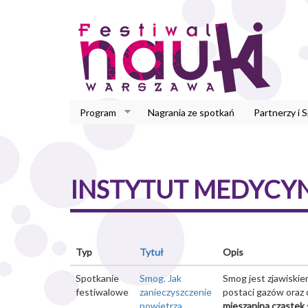
Przejdź
do
treści
Program
Nagrania ze spotkań
Partnerzy i 
INSTYTUT MEDYCYN
Typ
Tytuł
Opis
Spotkanie
Smog. Jak
Smog jest zjawiski
festiwalowe
zanieczyszczenie
postaci gazów oraz 
powietrza
mieszaniną cząstek 