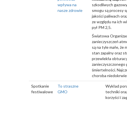
wpływa na
szkodliwych gazowy
nasze zdrowie
smogu są procesy s
jakości paliwach o
ze względu na ich w
pył PM 2,5.
Światowa Organizacj
zanieczyszczeń atmo
są na tyle małe, że
stan zapalny oraz s
przewlekła obturacy
zanieczyszczonego p
śmiertelności. Naj
choroba niedokrwien
Spotkanie
To straszne
Wykład poru
festiwalowe
GMO
techniki or
korzyści i z