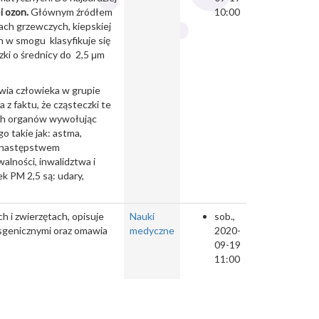
i ozon.
Głównym źródłem
10:00
ch grzewczych, kiepskiej
 w smogu klasyfikuje się
zki o średnicy do 2,5 μm
owia człowieka w grupie
z faktu, że cząsteczki te
nych organów wywołując
 takie jak: astma,
e następstwem
lności, inwalidztwa i
 PM 2,5 są: udary,
 i zwierzętach, opisuje
Nauki
sob.,
nsgenicznymi oraz omawia
medyczne
2020-
09-19
11:00