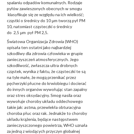
spalaniu odpadów komunalnych. Rodzaje
pyłów zawieszonych obecnych w smogu
klasyfikuje się ze względu na ich wielkość;
cząstki o średnicy do 10 μm tworzą pył PM
10, natomiast cząsteczki o średnicy
do 2,5 μm pył PM 2,5.
Światowa Organizacja Zdrowia (WHO)
opisała ten ostatni jako najbardziej
szkodliwy dla zdrowia człowieka w grupie
zanieczyszczeń atmosferycznych. Jego
szkodliwość, zwłaszcza ultra drobnych
cząstek, wynika z faktu, że cząsteczki te są
na tyle małe, że mogą przenikać przez
pęcherzyki płucne do krwiobiegu i docierać
do innych organów wywołując stan zapalny
oraz stres oksydacyjny. Smog nasila oraz
wywołuje choroby układu oddechowego
takie jak: astma, przewlekła obturacyjna
choroba płuc oraz rak. Jednakże to choroby
układu krążenia, będące następstwem
zanieczyszczonego powietrza, WHO uznała
za jedną z wiodących przyczyn globalnej