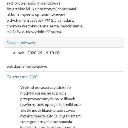
zachorowalności, inwalidztwa i
śmiertelności. Najczęstszymi chorobami
układu krążenia spowodowanymi
wdychaniem cząstek PM 2,5 są: udary,
choroba niedokrwienna serca, nadciśnienie,
miażdżyca, niewydolność serca.
Nauki medyczne
sob., 2020-09-19 10:00
Spotkanie festiwalowe
To straszne GMO
Wykład porusza zagadnienie
modyfikacji genetycznych
przeprowadzanych na roślinach
i zwierzętach, opisuje techniki oraz
skutki modyfikacji, przedstawia
różnicę miedzy GMO i organizmami
transgenicznymi oraz omawia
korzyści i zagrożenia związane z