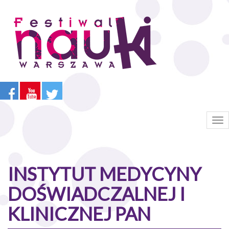
Przejdź
do
treści
Tog
nav
INSTYTUT MEDYCYNY
DOŚWIADCZALNEJ I
KLINICZNEJ PAN