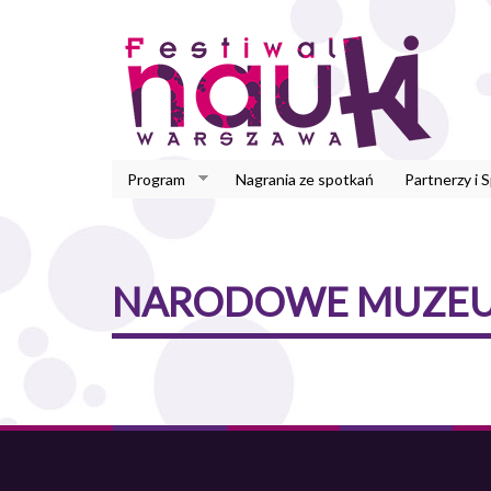
Przejdź
do
treści
Program
Nagrania ze spotkań
Partnerzy i 
NARODOWE MUZEUM