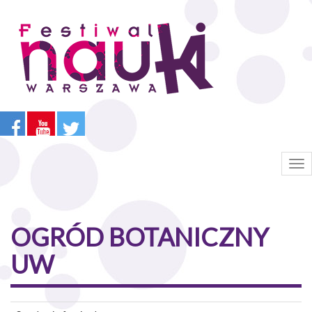
Przejdź
do
treści
Tog
nav
OGRÓD BOTANICZNY
UW