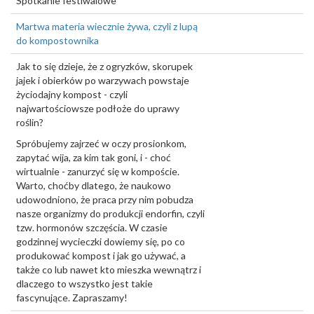
Spotkanie festiwalowe
Martwa materia wiecznie żywa, czyli z lupą
do kompostownika
Jak to się dzieje, że z ogryzków, skorupek
jajek i obierków po warzywach powstaje
życiodajny kompost - czyli
najwartościowsze podłoże do uprawy
roślin?
Spróbujemy zajrzeć w oczy prosionkom,
zapytać wija, za kim tak goni, i - choć
wirtualnie - zanurzyć się w kompoście.
Warto, choćby dlatego, że naukowo
udowodniono, że praca przy nim pobudza
nasze organizmy do produkcji endorfin, czyli
tzw. hormonów szczęścia. W czasie
godzinnej wycieczki dowiemy się, po co
produkować kompost i jak go używać, a
także co lub nawet kto mieszka wewnątrz i
dlaczego to wszystko jest takie
fascynujące. Zapraszamy!