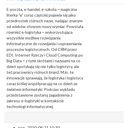
E-poczta, e-handel, e-szkoła
–
magiczna
literka "e" coraz częściej pojawia się jako
przedrostek różnych nazw, nadając znanym
od wieków słowom nowy wymiar. Powstała
również e-logistyka
–
wykorzystująca
wszystkie możliwe rozwiązania
informatyczne do rozwijania i usprawniania
procesów logistycznych. Od CRM przez
EDI, Internet Rzeczy i Cloud Computing po
Big Data
–
z tymi skrótami i nazwami na co
dzień spotykają się nie tylko logistycy, ale
też pracownicy różnych branż. M.in. te
innowacje sprawiają, że logistyka i logistycy
coraz ściślej współpracują na co dzień ze
światem informatyki. Podczas wykładu
przedstawione zostaną zagadnienia z
zakresu e-logistyki w kontakście
technologi informatycznej.
pon., 2020-09-21 10:30