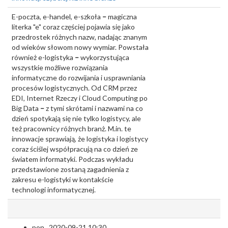
E-poczta, e-handel, e-szkoła
–
magiczna
literka "e" coraz częściej pojawia się jako
przedrostek różnych nazw, nadając znanym
od wieków słowom nowy wymiar. Powstała
również e-logistyka
–
wykorzystująca
wszystkie możliwe rozwiązania
informatyczne do rozwijania i usprawniania
procesów logistycznych. Od CRM przez
EDI, Internet Rzeczy i Cloud Computing po
Big Data
–
z tymi skrótami i nazwami na co
dzień spotykają się nie tylko logistycy, ale
też pracownicy różnych branż. M.in. te
innowacje sprawiają, że logistyka i logistycy
coraz ściślej współpracują na co dzień ze
światem informatyki. Podczas wykładu
przedstawione zostaną zagadnienia z
zakresu e-logistyki w kontakście
technologi informatycznej.
pon., 2020-09-21 10:30