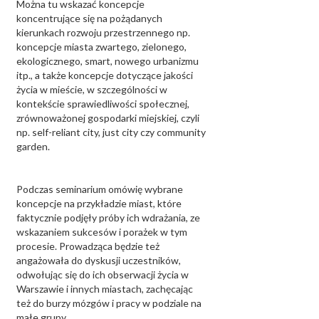
Można tu wskazać koncepcje
koncentrujące się na pożądanych
kierunkach rozwoju przestrzennego np.
koncepcje miasta zwartego, zielonego,
ekologicznego, smart, nowego urbanizmu
itp., a także koncepcje dotyczące jakości
życia w mieście, w szczególności w
kontekście sprawiedliwości społecznej,
zrównoważonej gospodarki miejskiej, czyli
np. self-reliant city, just city czy community
garden.
Podczas seminarium omówię wybrane
koncepcje na przykładzie miast, które
faktycznie podjęły próby ich wdrażania, ze
wskazaniem sukcesów i porażek w tym
procesie. Prowadząca będzie też
angażowała do dyskusji uczestników,
odwołując się do ich obserwacji życia w
Warszawie i innych miastach, zachęcając
też do burzy mózgów i pracy w podziale na
małe grupy.