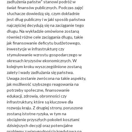
zadłużenia państw" stanowi podróż w
świat finansów publicznych. Podczas zajęć
słuchacze dowiedzą się, czym dokładnie
jest dług publiczny i w jaki sposób państwa
najczęściej decydują się na zaciąganie tego
długu. Na wykładzie omówione zostaną
również różne cele zaciągania długu, takie
jak finansowanie deficytu budżetowego,
inwestycje w infrastrukturę czy
stymulowanie wzrostu gospodarczego w
okresach kryzysów ekonomicznych. W
kolejnym kroku wyszczególnione zostaną
zalety i wady zadłużania się państwa.
Uwaga zostanie zwrócona na takie aspekty,
jak możliwość szybszego reagowania na
potrzeby społeczne, finansowanie
edukacji, zdrowia, obronności czy
infrastruktury, które są kluczowe dla
rozwoju kraju. Z drugiej strony, poruszone
zostaną istotne ryzyka, w tym na
obciążenie przyszłych pokoleń kosztami
dzisiejszych decyzji oraz potencjalne
problemy z wiarygodnością kredytową na