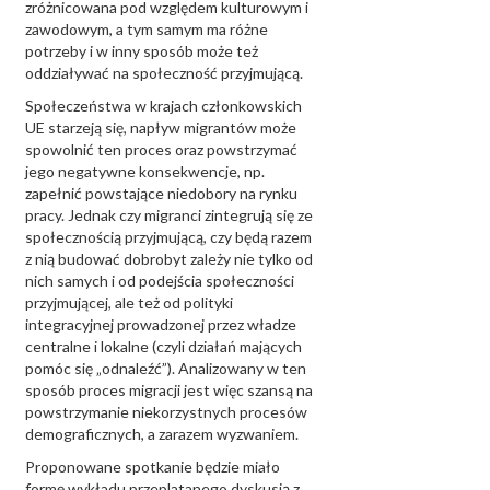
zróżnicowana pod względem kulturowym i
zawodowym, a tym samym ma różne
potrzeby i w inny sposób może też
oddziaływać na społeczność przyjmującą.
Społeczeństwa w krajach członkowskich
UE starzeją się, napływ migrantów może
spowolnić ten proces oraz powstrzymać
jego negatywne konsekwencje, np.
zapełnić powstające niedobory na rynku
pracy. Jednak czy migranci zintegrują się ze
społecznością przyjmującą, czy będą razem
z nią budować dobrobyt zależy nie tylko od
nich samych i od podejścia społeczności
przyjmującej, ale też od polityki
integracyjnej prowadzonej przez władze
centralne i lokalne (czyli działań mających
pomóc się „odnaleźć”). Analizowany w ten
sposób proces migracji jest więc szansą na
powstrzymanie niekorzystnych procesów
demograficznych, a zarazem wyzwaniem.
Proponowane spotkanie będzie miało
formę wykładu przeplatanego dyskusją z