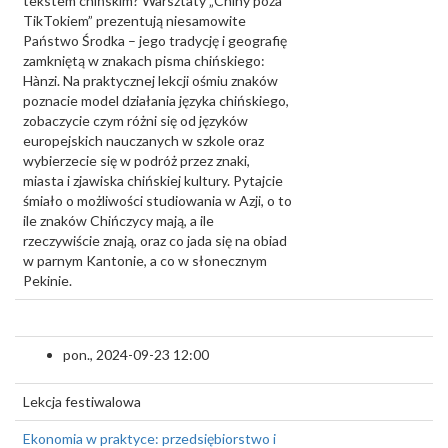
tekstem chińskim? Warsztaty „Chiny poza
TikTokiem” prezentują niesamowite
Państwo Środka – jego tradycję i geografię
zamkniętą w znakach pisma chińskiego:
Hànzi. Na praktycznej lekcji ośmiu znaków
poznacie model działania języka chińskiego,
zobaczycie czym różni się od języków
europejskich nauczanych w szkole oraz
wybierzecie się w podróż przez znaki,
miasta i zjawiska chińskiej kultury. Pytajcie
śmiało o możliwości studiowania w Azji, o to
ile znaków Chińczycy mają, a ile
rzeczywiście znają, oraz co jada się na obiad
w parnym Kantonie, a co w słonecznym
Pekinie.
pon., 2024-09-23 12:00
Lekcja festiwalowa
Ekonomia w praktyce: przedsiębiorstwo i