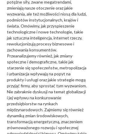
potężne siły, zwane megatrendami,
zmieniają nasze otoczenie oraz jakie
wyzwania, ale też możliwości niosą dla ludzi,
podmiotów instytucjonalnych, krajów i
świata. Omówimy, jak przyspieszenie
technologiczne i nowe technologie, takie
jak sztuczna inteligencja, internet rzeczy,
rewolucjonizują procesy biznesowe i
zachowania konsumentów.
Przeanalizujemy również, jak zmiany
społeczne i demograficzne, takie jak
starzenie się społeczeństw, metropolizacja
i urbanizacja wpływają na popyt na
produkty i usługi oraz jakie strategie mogą
przyjąć firmy, aby sprostać tym wyzwaniom.
Nie zabraknie dyskusji na temat globalizacji
i jej wpływu na konkurowanie
przedsiębiorstw na rynkach
międzynarodowych. Zajmiemy się również
dynamiką zmian środowiskowych,
transformacją energetyczną, znaczeniem
zrównoważonego rozwoju i społecznej
odpowiedzialności biznesu. Omówimy takie