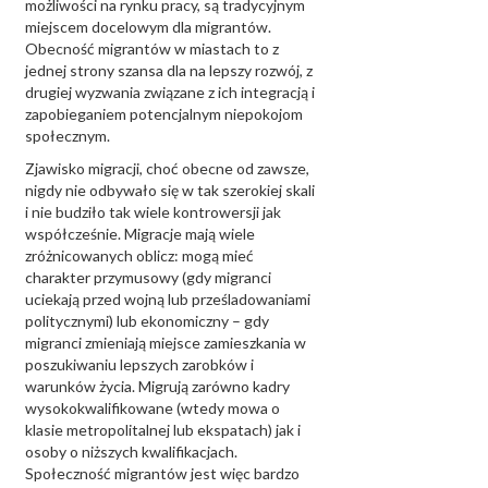
możliwości na rynku pracy, są tradycyjnym
miejscem docelowym dla migrantów.
Obecność migrantów w miastach to z
jednej strony szansa dla na lepszy rozwój, z
drugiej wyzwania związane z ich integracją i
zapobieganiem potencjalnym niepokojom
społecznym.
Zjawisko migracji, choć obecne od zawsze,
nigdy nie odbywało się w tak szerokiej skali
i nie budziło tak wiele kontrowersji jak
współcześnie. Migracje mają wiele
zróżnicowanych oblicz: mogą mieć
charakter przymusowy (gdy migranci
uciekają przed wojną lub prześladowaniami
politycznymi) lub ekonomiczny – gdy
migranci zmieniają miejsce zamieszkania w
poszukiwaniu lepszych zarobków i
warunków życia. Migrują zarówno kadry
wysokokwalifikowane (wtedy mowa o
klasie metropolitalnej lub ekspatach) jak i
osoby o niższych kwalifikacjach.
Społeczność migrantów jest więc bardzo