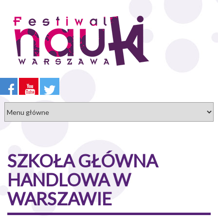
Przejdź
do
treści
SZKOŁA GŁÓWNA
HANDLOWA W
WARSZAWIE