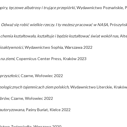
iry, tęczowe albatrosy i trujące przepiórki,
Wydawnictwo Poznańskie, 
,
Odważ się robić wielkie rzeczy. I ty możesz pracować w NASA
, Prószyńs
ak chemia kształtowała, kształtuje i będzie kształtować świat wokół nas
, Al
dioaktywności
, Wydawnictwo Sophia, Warszawa 2022
 na ziemi
, Copernicus Center Press, Kraków 2023
przyszłości,
Czarne, Wołowiec 2022
heologicznych tajemnicach ziem polskich
, Wydawnictwo Literckie, Krakó
obrów
, Czarne, Wołowiec 2022
eautoryzowana,
Paśny Buriat, Kielce 2022
ctwo Zwierciadło, Warszawa 2020