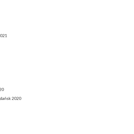
2021
20
dańsk 2020