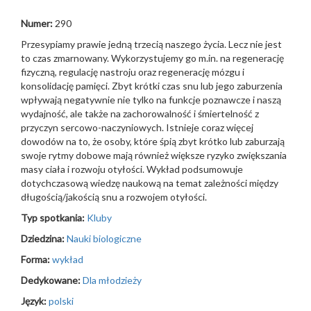
Numer:
290
Przesypiamy prawie jedną trzecią naszego życia. Lecz nie jest
to czas zmarnowany. Wykorzystujemy go m.in. na regenerację
fizyczną, regulację nastroju oraz regenerację mózgu i
konsolidację pamięci. Zbyt krótki czas snu lub jego zaburzenia
wpływają negatywnie nie tylko na funkcje poznawcze i naszą
wydajność, ale także na zachorowalność i śmiertelność z
przyczyn sercowo-naczyniowych. Istnieje coraz więcej
dowodów na to, że osoby, które śpią zbyt krótko lub zaburzają
swoje rytmy dobowe mają również większe ryzyko zwiększania
masy ciała i rozwoju otyłości. Wykład podsumowuje
dotychczasową wiedzę naukową na temat zależności między
długością/jakością snu a rozwojem otyłości.
Typ spotkania:
Kluby
Dziedzina:
Nauki biologiczne
Forma:
wykład
Dedykowane:
Dla młodzieży
Język:
polski