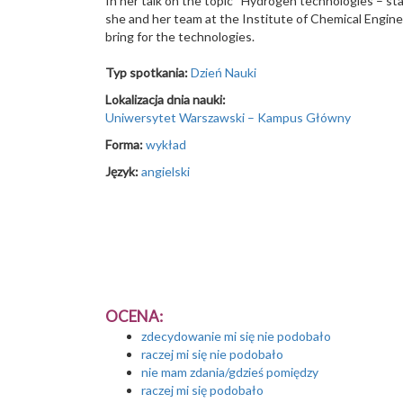
In her talk on the topic “Hydrogen technologies – st
she and her team at the Institute of Chemical Engin
bring for the technologies.
Typ spotkania:
Dzień Nauki
Lokalizacja dnia nauki:
Uniwersytet Warszawski – Kampus Główny
Forma:
wykład
Język:
angielski
OCENA:
zdecydowanie mi się nie podobało
raczej mi się nie podobało
nie mam zdania/gdzieś pomiędzy
raczej mi się podobało