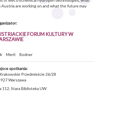
atus of electrochemical hydrogen technologies, what
n Austria are working on and what the future may
ganizator:
USTRIACKIE FORUM KULTURY W
ARSZAWIE
dr
Merit
Bodner
ejsce spotkania:
. Krakowskie Przedmieście 26/28
-927
Warszawa
a 112, Stara Biblioteka UW