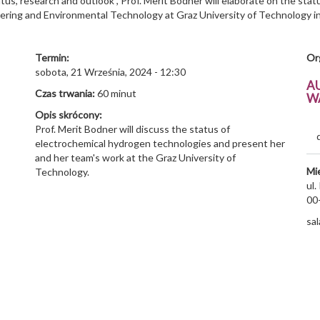
atus, research and outlook”, Prof. Merit Bodner will elaborate on the st
eering and Environmental Technology at Graz University of Technology i
Termin:
Or
sobota, 21 Września, 2024 - 12:30
A
Czas trwania:
60 minut
W
Opis skrócony:
Prof. Merit Bodner will discuss the status of
electrochemical hydrogen technologies and present her
and her team's work at the Graz University of
Mi
Technology.
ul
00
sal