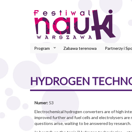
Przejdź
do
treści
Program
Zabawa terenowa
Partnerzy i Sp
HYDROGEN TECHNOL
Numer:
53
Electrochemical hydrogen converters are of high inte
improved further and fuel cells and electrolysers are
questions arise, waiting to be answered by research.