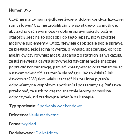
Numer:
395
Czyż nie marzy nam się długie życie w dobrej kondycji fizycznej
i umysłowej? Czy nie zrobilibyśmy wszystkiego, co możliwe,
aby zachować swój mózg w dobrej sprawności do późnej
starości? Jest na to sposób i do tego lepszy, niż wszystkie
możliwie suplementy. Otóż, niewiele osób zdaje sobie sprawę,
że biegając, jeżdżąc na rowerze, pływając, spacerując, oprócz
mięśni ćwiczy również mózg. Badania z ostatnich lat wskazują,
że już niewielka dawka aktywności fizycznej może znacznie
poprawić koncentrację, pamięć, kreatywność oraz zahamować,
a nawet odwrócić, starzenie się mózgu. Jak to działa? Jak
dawkować? W jakim wieku zacząć? Na te i inne pytania
odpowiemy na wspólnym spotkaniu i postaramy się Państwa
przekonać, że ruch to często znacznie lepszy pomysł na
odpoczynek, niż tradycyjne leżenie na kanapie.
Typ spotkania:
Spotkania weekendowe
Dziedzina:
Nauki medyczne
Forma:
wykład
Dedykowane:
Dla każdego