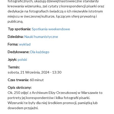
fotograficznych, ukazują dziewiętnastowieczne standardy
kreowania wizerunku, zaś cytaty z korespondencji pisarki oraz
dedykacje na fotografiach świadczą o ich niezwykle istotnym
miejscu w ówczesnej kulturze, łączącym sferę prywatną i
publiczną.
Typ spotkania:
Spotkania weekendowe
Dziedzina:
Nauki humanistyczne
Forma:
wykład
Dedykowane:
Dla każdego
Język:
polski
Termin:
sobota, 21 Września, 2024 - 13:30
Czas trwania:
60 minut
Opis skrócony:
Ok. 250 zdjęć z Archiwum Elizy Orzeszkowej w Warszawie to
portrety jej korespondentów i kilka fotografii pisarki.
Wizerunki te były dla niej środkiem promocji, pamiątką lub
dowodem przyjaźni.