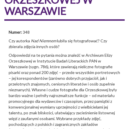
WARSZAWIE
Numer:
348
Czy autorka
Nad Niemnem
lubiła się fotografować? Czy
zbierała zdjęcia innych osób?
Odpowiedzi na te pytania można znaleźć w Archiwum Elizy
Orzeszkowej w Instytucie Badań Literackich PAN w
Warszawie (sygn. 786), które zawierają nieliczne fotografie
pisarki oraz ponad 200 zdjęć – przede wszystkim portretowych
– jej korespondentów (zarówno dobrych przyja­ciół, jak i
przelotnych znajomych, cenionych literatów i osób zupełnie
nieznanych). Własne i cudze fotografie dla Orzeszkowej były
bardzo ważne i pełniły najrozmaitsze funkcje – od materiału
promocyjnego dla wydawców i czasopism, przez pamiątki z
konwencjonalnej wymiany uprzejmości z wielbicielami jej
talentu, po znak bliskości, ułatwiający zacieśnienie listownej
więzi z zaufanymi osobami. Wybrane przykłady zdjęć,
pochodzących z polskich i zagranicznych zakładów