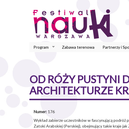
Przejdź
do
treści
Program
Zabawa terenowa
Partnerzy i Sp
OD RÓŻY PUSTYNI 
ARCHITEKTURZE K
Numer:
176
Wykład zabierze uczestników w fascynującą podróż prz
Zatoki Arabskiej (Perskiej), obejmujący takie kraje j