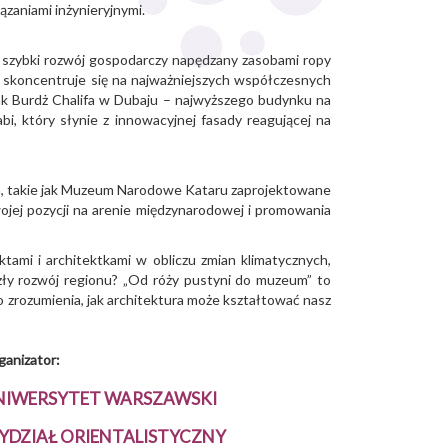
zaniami inżynieryjnymi.
ak szybki rozwój gospodarczy napędzany zasobami ropy
du skoncentruje się na najważniejszych współczesnych
jak Burdż Chalifa w Dubaju – najwyższego budynku na
, który słynie z innowacyjnej fasady reagującej na
uzea, takie jak Muzeum Narodowe Kataru zaprojektowane
ojej pozycji na arenie międzynarodowej i promowania
ktami i architektkami w obliczu zmian klimatycznych,
szły rozwój regionu? „Od róży pustyni do muzeum” to
o zrozumienia, jak architektura może kształtować nasz
ganizator:
NIWERSYTET WARSZAWSKI
YDZIAŁ ORIENTALISTYCZNY