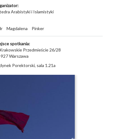
ganizator:
edra Arabistyki i Islamistyki
dr
Magdalena
Pinker
ejsce spotkania:
. Krakowskie Przedmieście 26/28
-927
Warszawa
dynek Porektorski, sala 1.21a