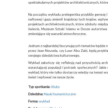
spektakularnych projektów architektonicznych, które
Na początku wykładu prelegentka przybliży genezę i 
naftowej i gazu zmienił krajobraz tych krajów, wpły
projektach architektonicznych, które zdobyły międz
świecie, Muzeum Sztuki Islamu w Dosze autorstwa I
zmieniające się warunki atmosferyczne.
Jednym z najbardziej fascynujących tematów będzie ro
przez Jean Nouvela, czy Luwr Abu Zabi, będą przykł
swojego dziedzictwa kulturowego.
Wykład zakończy się refleksją nad przyszłością arch
wzrastającej populacji i potrzeb społecznych? Jaki
wykład, który nie tylko dostarczy wiedzy na temat ws
świat i wpływać na nasze życie.
Typ spotkania:
Kluby
Dziedzina:
Nauki humanistyczne
Forma:
wykład