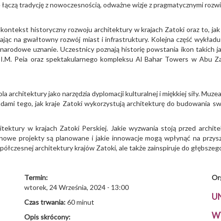
 łączą tradycję z nowoczesnością, odważne wizje z pragmatycznymi rozwią
kontekst historyczny rozwoju architektury w krajach Zatoki oraz to, j
wając na gwałtowny rozwój miast i infrastruktury. Kolejna część wykła
ynarodowe uznanie. Uczestnicy poznają historię powstania ikon takich 
.M. Peia oraz spektakularnego kompleksu Al Bahar Towers w Abu Zabi
la architektury jako narzędzia dyplomacji kulturalnej i miękkiej siły. M
adami tego, jak kraje Zatoki wykorzystują architekturę do budowania sw
itektury w krajach Zatoki Perskiej. Jakie wyzwania stoją przed archite
e nowe projekty są planowane i jakie innowacje mogą wpłynąć na przy
półczesnej architektury krajów Zatoki, ale także zainspiruje do głębszeg
Termin:
Or
wtorek, 24 Września, 2024 - 13:00
U
Czas trwania:
60 minut
W
Opis skrócony: