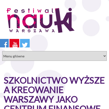
Przejdź
do
treści
SZKOLNICTWO WYŻSZE
A KREOWANIE
WARSZAWY JAKO
CENTRUM FINANSOWE