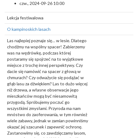
czw., 2024-09-26 10:00
Lekcja festiwalowa
O kampinoskich lasach
Las najlepiej poznaje się… w lesie. Dlatego
chodźmy na wspólny spacer! Zabierzemy
was na wędrówkę, podczas której
postaramy się spojrzeć na to wyjątkowe
miejsce z trochę innej perspektywy. Czy
dacie się namówić na spacer z głową w
chmurach? Czy odważycie się podążać w
głąb lasu za dźwiękiem? Las to dużo więcej
niż drzewa, a własne obserwacje jego
mieszkańców mogą być niesamowitą
przygodą. Spróbujemy poczuć go
wszystkimi zmysłami. Przyroda ma nam
mnóstwo do zaoferowania, w tym również
wiele zabawy, jednak w zamian powinniśmy
okazać jej szacunek i zapewnić ochronę.
Zastanowimy się, co zawdzięczamy lasom,