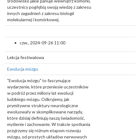
środowisko jakie panuje wewnątrz komórki,
uczestnicy pogłębią swoją wiedzę z zakresu
innych zagadnień z zakresu biologii
molekularnej i komórkowej.
czw., 2024-09-26 11:00
Lekcja festiwalowa
Ewolucja mózgu
"Ewolucja mózgu" to fascynujące
wydarzenie, które przeniesie uczestników
w podróż przez miliony lat ewolucji
ludzkiego mózgu. Odkryjemy, jak
prymitywne struktury neurologiczne
ewoluowały w skomplikowane narządy,
które dzisiaj definiują naszą świadomość,
myślenie i zachowanie. W trakcie spotkania
przyjrzymy się różnym etapom rozwoju
mózgu, od prostych układów nerwowych