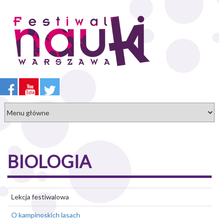
Przejdź
do
treści
BIOLOGIA
Lekcja festiwalowa
O kampinoskich lasach