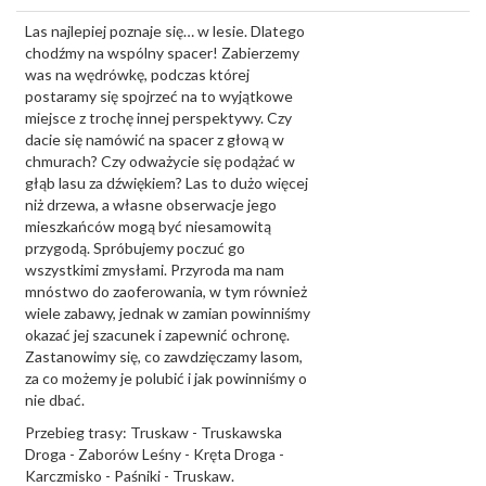
Las najlepiej poznaje się… w lesie. Dlatego
chodźmy na wspólny spacer! Zabierzemy
was na wędrówkę, podczas której
postaramy się spojrzeć na to wyjątkowe
miejsce z trochę innej perspektywy. Czy
dacie się namówić na spacer z głową w
chmurach? Czy odważycie się podążać w
głąb lasu za dźwiękiem? Las to dużo więcej
niż drzewa, a własne obserwacje jego
mieszkańców mogą być niesamowitą
przygodą. Spróbujemy poczuć go
wszystkimi zmysłami. Przyroda ma nam
mnóstwo do zaoferowania, w tym również
wiele zabawy, jednak w zamian powinniśmy
okazać jej szacunek i zapewnić ochronę.
Zastanowimy się, co zawdzięczamy lasom,
za co możemy je polubić i jak powinniśmy o
nie dbać.
Przebieg trasy: Truskaw - Truskawska
Droga - Zaborów Leśny - Kręta Droga -
Karczmisko - Paśniki - Truskaw.