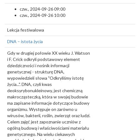
czw., 2024-09-26 09:00
czw., 2024-09-26 10:00
Lekcja festiwalowa
DNA – istota życia
Gdy w drugiej połowie XX wieku J. Watson
i F. Crick odkryli podstawowy element
dziedziczności i nośnik informacji
genetycznej - strukturę DNA,
wypowiedzieli słowa "Odkryliśmy istotę
życia...". DNA, czyli kwas
deoksyrybonukleinowy, jest chemiczną
makrocząsteczką, która w swojej budowie
ma zapisane informacje dotyczące budowy
organizmu. Występuje on zarówno u
wirusów, bakterii, roślin, zwierząt oraz ludzi.
Celem zajęć jest zapoznanie uczniów z
ogólną budową i właściwościami materiału
genetycznego. Na wielu ciekawych