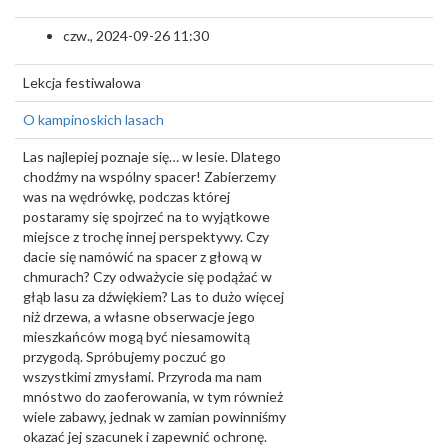
czw., 2024-09-26 11:30
Lekcja festiwalowa
O kampinoskich lasach
Las najlepiej poznaje się… w lesie. Dlatego
chodźmy na wspólny spacer! Zabierzemy
was na wędrówkę, podczas której
postaramy się spojrzeć na to wyjątkowe
miejsce z trochę innej perspektywy. Czy
dacie się namówić na spacer z głową w
chmurach? Czy odważycie się podążać w
głąb lasu za dźwiękiem? Las to dużo więcej
niż drzewa, a własne obserwacje jego
mieszkańców mogą być niesamowitą
przygodą. Spróbujemy poczuć go
wszystkimi zmysłami. Przyroda ma nam
mnóstwo do zaoferowania, w tym również
wiele zabawy, jednak w zamian powinniśmy
okazać jej szacunek i zapewnić ochronę.