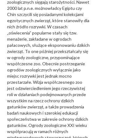
zoologicznych sięgają starożytności. Nawet
2000 lat p.n.e. możnowładcy Egiptu czy
Chin szczycili się posiadanymi kolekcjami
egzotycznych zwierząt, które stanowiły dla
nich źródło rozrywki. W czasach
„oświecenia” popularne stały się tzw.
menażerie, zakładane w ogrodach
pałacowych, służące eksponowaniu dzikich
zwierząt. To one później przekształcały się
w ogrody zoologiczne, przypominające
współczesne zoo. Obecnie postrzeganie
ogrodów zoologicznych wyłącznie jako
miejsc rozrywki jest jednak mocno
przestarzałe. Wizja współczesnego zoo
jest odzwierciedleniem jego rzeczywistej
roli w działaniach podejmowanych przede
wszystkim na rzecz ochrony dzikich
gatunków zwierząt, a także prowadzenia
badań naukowych i szerokiej edukacji
społeczeństwa w zakresie ochrony dzikich
gatunków. Ogrody zoologiczne XXI wieku
współpracują w ramach różnych
międzynarodowych stowarzyszeń, których