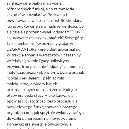
syntezowane białka mają wiele
różnorodnych funkcji, a co za tym idzie,
kształtów i rozmiarów. Podczas ich
powstawania wiele z nich jest źle składana
lub produkowane są w nadmiernej ilości. Co
się dzieje z proteinowymi “odpadami”? Jak
są usuwane z naszych komórek? Szczegóły
tych mechanizmów poznamy grając w
DEGRADATORa - grę o degradacji białek.
W trakcie trwania warsztatów uczestnicy
wcielają się w rolę ligazy ubikwityny -
enzymu, który znakuje “odpady” za pomocą
małej cząsteczki - ubikwityny. Działa ona jak
“pocałunek śmierci”, pełniąc rolę
molekularnej etykiety białek
przeznaczonych do zniszczenia. Kolejne
etapy gry będą służyły jako kanwa dla
opowieści o istotności tego procesu dla
prawidłowego funkcjonowania naszego
organizmu oraz jak sprytnie wykorzystać go
do walki z chorobami np. nowotworami.
Ponieważ gra świetnie odwzorowuje