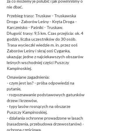
za co możemy je polubić i jak powinniśmy o
nie dbać.
Przebieg trasy: Truskaw - Truskawska
Droga - Zaborów Leśny - Kręta Droga -
Karczmisko - Paśniki - Truskaw.
Długość trasy: 9,5 km. Czas przejścia: ok. 4
godzin, liczba uczestników do 30 osób.
Trasa wycieczki wiedzie m. in. przez ooś
Zaborów Leśny i skraj ooś Cyganka,
ukazując jedne z najciekawszych obszarów
leśnych wschodniej części Puszczy
Kampinoskiej.
Omawiane zagadnienia:
- czym jest las? - próba odpowiedzi na
pytanie,
- rozpoznawanie podstawowych gatunków
drzew i krzewów,
- typy lasów rosnących na obszarze
Puszczy Kampinoskiej,
- działania ochronne prowadzone w lasach
(nasadzenia, przebudowa drzewostanów) -
ochrona częściowa,