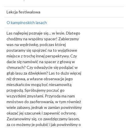
Lekcja festiwalowa
O kampinoskich lasach
Las najlepiej poznaje się… w lesie. Dlatego
chodźmy na wspólny spacer! Zabierzemy
was na wędrówkę, podczas której
postaramy się spojrzeć na to wyjątkowe
miejsce z trochę innej perspektywy. Czy
dacie się namówić na spacer z głową w
chmurach? Czy odważycie się podążać w
głąb lasu za dźwiękiem? Las to dużo więcej
niż drzewa, a własne obserwacje jego
mieszkańców mogą być niesamowitą
przygodą. Spróbujemy poczuć go
wszystkimi zmysłami. Przyroda ma nam
mnóstwo do zaoferowania, w tym również
wiele zabawy, jednak w zamian powinniśmy
okazać jej szacunek i zapewnić ochronę.
Zastanowimy się, co zawdzięczamy lasom,
za co możemy je polubić i jak powinniśmy o