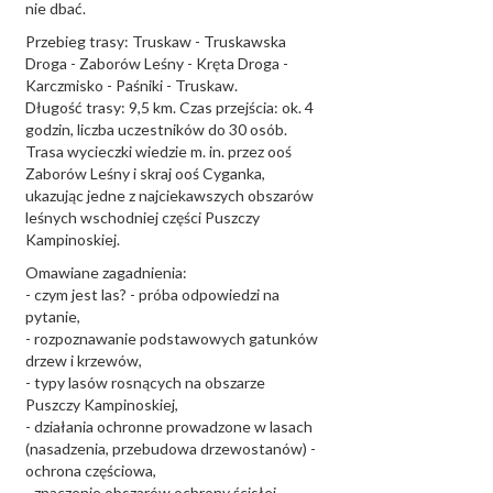
nie dbać.
Przebieg trasy: Truskaw - Truskawska
Droga - Zaborów Leśny - Kręta Droga -
Karczmisko - Paśniki - Truskaw.
Długość trasy: 9,5 km. Czas przejścia: ok. 4
godzin, liczba uczestników do 30 osób.
Trasa wycieczki wiedzie m. in. przez ooś
Zaborów Leśny i skraj ooś Cyganka,
ukazując jedne z najciekawszych obszarów
leśnych wschodniej części Puszczy
Kampinoskiej.
Omawiane zagadnienia:
- czym jest las? - próba odpowiedzi na
pytanie,
- rozpoznawanie podstawowych gatunków
drzew i krzewów,
- typy lasów rosnących na obszarze
Puszczy Kampinoskiej,
- działania ochronne prowadzone w lasach
(nasadzenia, przebudowa drzewostanów) -
ochrona częściowa,
- znaczenie obszarów ochrony ścisłej,