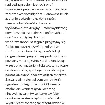
nadrzędnym celem jest ochrona i
zwiększanie populacji zwierząt szczególnie
zagrożonych wyginięciem. Planowana lekcja
zostanie podzielona na dwie części.
Pierwsza będzie miała charakter
wykładowo-dyskusyjny. Omówimy historię
powstawania ogrodów zoologicznych od
czasów starożytnych aż do
współczesności, następnie przyjrzymy się
funkcjom oraz rzeczywistej roli zoo w
dzisiejszym świecie. Druga część lekcji
przyjmie formę projektową, podczas której
poznamy metodę WebQuestu. Analizując
w zespołach materiały tekstowe, graficzne
i audiowizualne, spróbujemy wcielić się w
postać opiekuna-badacza dzikich zwierząt.
Zastanowimy się nad sensem istnienia
ogrodów zoologicznych w XXI wieku i
działaniami wspierającymi ochronę
ginących gatunków, za które wy, jako
uczniowie, możecie być odpowiedzialni.
Wyniki pracy zostaną zaprezentowane w