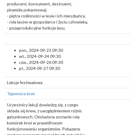
producent, konsument, destruent,
piramida pokarmowa),
- piętra roślinności w lesie i ich mieszkańcy,
- rola lasów w gospodarce i życiu człowieka,
- pozaprodukcyjne funkcje lasu.
pon., 2024-09-23 09:30
wt., 2024-09-24 09:30
czw., 2024-09-26 09:30
pt., 2024-09-27 09:30
Lekcja festiwalowa
Tajemnice krwi
Uczestnicy lekcji dowiedzą się, z czego
składa się krew, z uwzględnieniem różnic
gatunkowych. Omówiona zostanie rola
komórek krwi w prawidłowym
funkcjonowaniu organizmów. Pokazane
zostaną preparaty krwi różnych gatunków