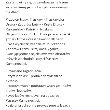
Zastanowimy się, co zawdzięczamy lasom,
za co możemy je polubić i jak powinniśmy o
nie dbać.
Przebieg trasy: Truskaw - Truskawska
Droga - Zaborów Leśny - Kręta Droga -
Karczmisko - Paśniki - Truskaw.
Długość trasy: 9,5 km. Czas przejścia: ok. 4
godzin, liczba uczestników do 30 osób.
Trasa wycieczki wiedzie m. in. przez ooś
Zaborów Leśny i skraj ooś Cyganka,
ukazując jedne z najciekawszych obszarów
leśnych wschodniej części Puszczy
Kampinoskiej.
Omawiane zagadnienia:
- czym jest las? - próba odpowiedzi na
pytanie,
- rozpoznawanie podstawowych gatunków
drzew i krzewów,
- typy lasów rosnących na obszarze
Puszczy Kampinoskiej,
- działania ochronne prowadzone w lasach