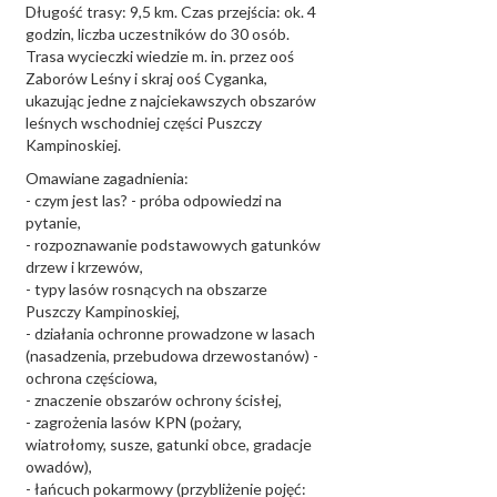
Długość trasy: 9,5 km. Czas przejścia: ok. 4
godzin, liczba uczestników do 30 osób.
Trasa wycieczki wiedzie m. in. przez ooś
Zaborów Leśny i skraj ooś Cyganka,
ukazując jedne z najciekawszych obszarów
leśnych wschodniej części Puszczy
Kampinoskiej.
Omawiane zagadnienia:
- czym jest las? - próba odpowiedzi na
pytanie,
- rozpoznawanie podstawowych gatunków
drzew i krzewów,
- typy lasów rosnących na obszarze
Puszczy Kampinoskiej,
- działania ochronne prowadzone w lasach
(nasadzenia, przebudowa drzewostanów) -
ochrona częściowa,
- znaczenie obszarów ochrony ścisłej,
- zagrożenia lasów KPN (pożary,
wiatrołomy, susze, gatunki obce, gradacje
owadów),
- łańcuch pokarmowy (przybliżenie pojęć: