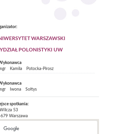
ganizator:
NIWERSYTET WARSZAWSKI
YDZIAŁ POLONISTYKI UW
Wykonawca
mgr
Kamila
Potocka-Pirosz
Wykonawca
mgr
Iwona
Sołtys
ejsce spotkania:
 Wilcza 53
-679
Warszawa