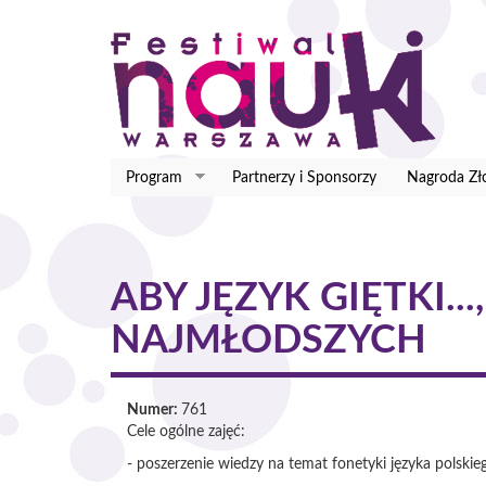
Przejdź
do
treści
Program
Partnerzy i Sponsorzy
Nagroda Zło
ABY JĘZYK GIĘTKI..
NAJMŁODSZYCH
Numer:
761
Cele ogólne zajęć:
- poszerzenie wiedzy na temat fonetyki języka polskie