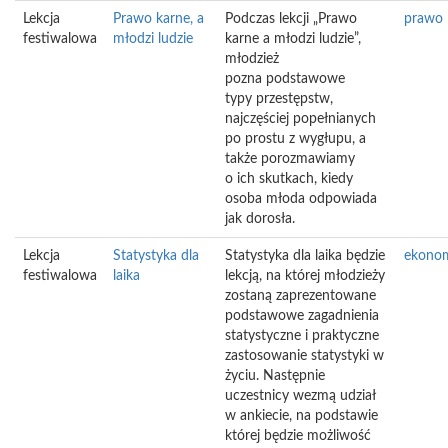
Lekcja
Prawo karne, a
Podczas lekcji „Prawo
prawo
festiwalowa
młodzi ludzie
karne a młodzi ludzie”,
młodzież
pozna podstawowe
typy przestępstw,
najczęściej popełnianych
po prostu z wygłupu, a
także porozmawiamy
o ich skutkach, kiedy
osoba młoda odpowiada
jak dorosła.
Lekcja
Statystyka dla
Statystyka dla laika będzie
ekono
festiwalowa
laika
lekcją, na której młodzieży
zostaną zaprezentowane
podstawowe zagadnienia
statystyczne i praktyczne
zastosowanie statystyki w
życiu. Następnie
uczestnicy wezmą udział
w ankiecie, na podstawie
której będzie możliwość