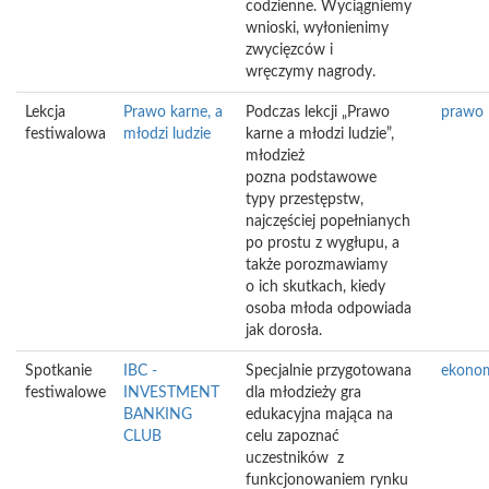
codzienne. Wyciągniemy
wnioski, wyłonienimy
zwycięzców i
wręczymy nagrody.
Lekcja
Prawo karne, a
Podczas lekcji „Prawo
prawo
festiwalowa
młodzi ludzie
karne a młodzi ludzie”,
młodzież
pozna podstawowe
typy przestępstw,
najczęściej popełnianych
po prostu z wygłupu, a
także porozmawiamy
o ich skutkach, kiedy
osoba młoda odpowiada
jak dorosła.
Spotkanie
IBC -
Specjalnie przygotowana
ekono
festiwalowe
INVESTMENT
dla młodzieży gra
BANKING
edukacyjna mająca na
CLUB
celu zapoznać
uczestników z
funkcjonowaniem rynku