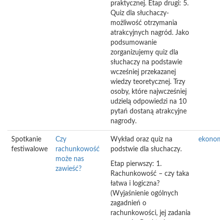
praktycznej. Etap drugi: 5.
Quiz dla słuchaczy-
możliwość otrzymania
atrakcyjnych nagród. Jako
podsumowanie
zorganizujemy quiz dla
słuchaczy na podstawie
wcześniej przekazanej
wiedzy teoretycznej. Trzy
osoby, które najwcześniej
udzielą odpowiedzi na 10
pytań dostaną atrakcyjne
nagrody.
Spotkanie
Czy
Wykład oraz quiz na
ekono
festiwalowe
rachunkowość
podstwie dla słuchaczy.
może nas
Etap pierwszy: 1.
zawieść?
Rachunkowość – czy taka
łatwa i logiczna?
(Wyjaśnienie ogólnych
zagadnień o
rachunkowości, jej zadania