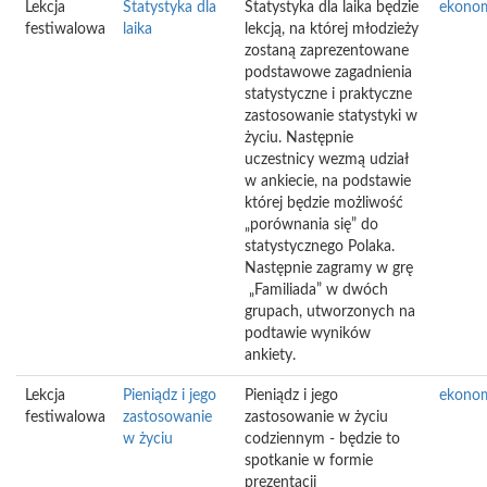
Lekcja
Statystyka dla
Statystyka dla laika będzie
ekono
festiwalowa
laika
lekcją, na której młodzieży
zostaną zaprezentowane
podstawowe zagadnienia
statystyczne i praktyczne
zastosowanie statystyki w
życiu. Następnie
uczestnicy wezmą udział
w ankiecie, na podstawie
której będzie możliwość
„porównania się” do
statystycznego Polaka.
Następnie zagramy w grę
„Familiada” w dwóch
grupach, utworzonych na
podtawie wyników
ankiety.
Lekcja
Pieniądz i jego
Pieniądz i jego
ekono
festiwalowa
zastosowanie
zastosowanie w życiu
w życiu
codziennym - będzie to
spotkanie w formie
prezentacji