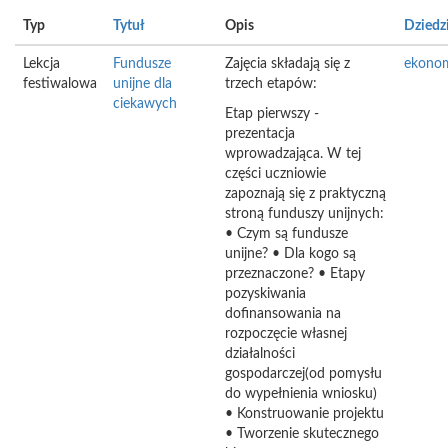
Typ
Tytuł
Opis
Dziedz
Lekcja
Fundusze
Zajęcia składają się z
ekono
festiwalowa
unijne dla
trzech etapów:
ciekawych
Etap pierwszy -
prezentacja
wprowadzająca. W tej
części uczniowie
zapoznają się z praktyczną
stroną funduszy unijnych:
• Czym są fundusze
unijne? • Dla kogo są
przeznaczone? • Etapy
pozyskiwania
dofinansowania na
rozpoczęcie własnej
działalności
gospodarczej(od pomysłu
do wypełnienia wniosku)
• Konstruowanie projektu
• Tworzenie skutecznego