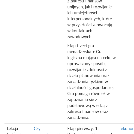
z zakresu finansów
unijnych, jak i rozwijanie
ich umiejętności
interpersonalnych, które
w przyszłości zaowocują
w kontaktach
zawodowych
Etap trzeci-gra
menadżerska • Gra
logiczna mająca na celu, w
uproszczony sposób,
rozwijanie zdolności z
działu planowania oraz
zarządzania ryzkiem w
działalności gospodarczej.
Gra pomaga również w
zapoznaniu się z
podstawową wiedzą z
zakresu finansów oraz
zarządzania.
Lekcja
Czy
Etap pierwszy: 1.
ekono