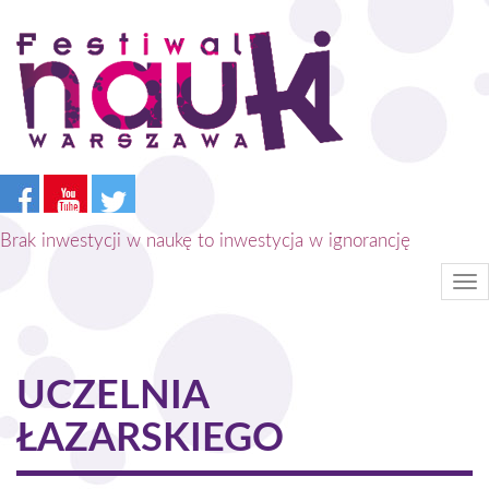
Przejdź
do
treści
Brak inwestycji w naukę to inwestycja w ignorancję
Tog
nav
UCZELNIA
ŁAZARSKIEGO