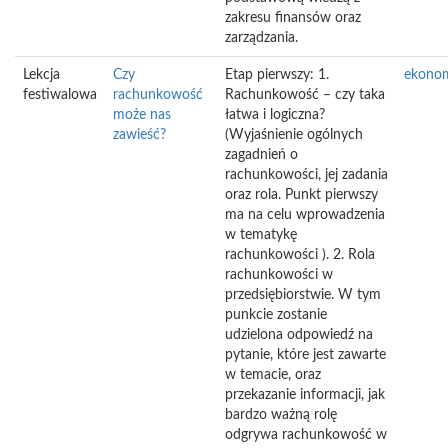
zakresu finansów oraz
zarządzania.
Lekcja
Czy
Etap pierwszy: 1.
ekono
festiwalowa
rachunkowość
Rachunkowość – czy taka
może nas
łatwa i logiczna?
zawieść?
(Wyjaśnienie ogólnych
zagadnień o
rachunkowości, jej zadania
oraz rola. Punkt pierwszy
ma na celu wprowadzenia
w tematykę
rachunkowości ). 2. Rola
rachunkowości w
przedsiębiorstwie. W tym
punkcie zostanie
udzielona odpowiedź na
pytanie, które jest zawarte
w temacie, oraz
przekazanie informacji, jak
bardzo ważną rolę
odgrywa rachunkowość w