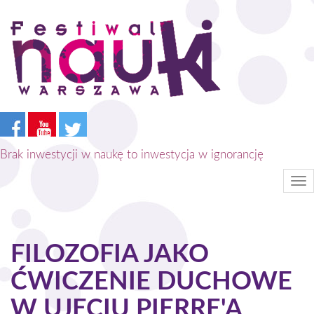
Przejdź
do
treści
Brak inwestycji w naukę to inwestycja w ignorancję
Tog
nav
FILOZOFIA JAKO
ĆWICZENIE DUCHOWE
W UJĘCIU PIERRE'A