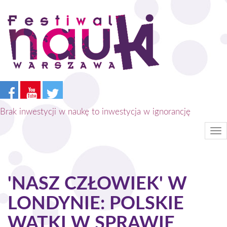
Przejdź
do
treści
Brak inwestycji w naukę to inwestycja w ignorancję
Tog
nav
'NASZ CZŁOWIEK' W
LONDYNIE: POLSKIE
WĄTKI W SPRAWIE