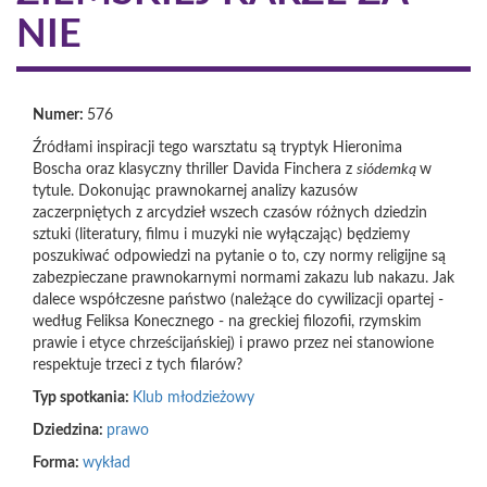
NIE
Numer:
576
Źródłami inspiracji tego warsztatu są tryptyk Hieronima
Boscha oraz klasyczny thriller Davida Finchera z
siódemką
w
tytule. Dokonując prawnokarnej analizy kazusów
zaczerpniętych z arcydzieł wszech czasów różnych dziedzin
sztuki (literatury, filmu i muzyki nie wyłączając) będziemy
poszukiwać odpowiedzi na pytanie o to, czy normy religijne są
zabezpieczane prawnokarnymi normami zakazu lub nakazu. Jak
dalece współczesne państwo (należące do cywilizacji opartej -
według Feliksa Konecznego - na greckiej filozofii, rzymskim
prawie i etyce chrześcijańskiej) i prawo przez nei stanowione
respektuje trzeci z tych filarów?
Typ spotkania:
Klub młodzieżowy
Dziedzina:
prawo
Forma:
wykład