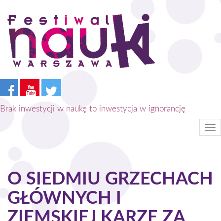
Przejdź
do
treści
Brak inwestycji w naukę to inwestycja w ignorancję
Tog
nav
O SIEDMIU GRZECHACH
GŁÓWNYCH I
ZIEMSKIEJ KARZE ZA