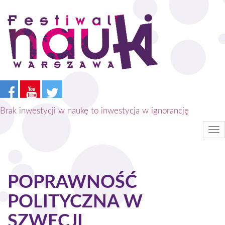
Przejdź
do
treści
Brak inwestycji w naukę to inwestycja w ignorancję
Tog
nav
POPRAWNOŚĆ
POLITYCZNA W
SZWECJI