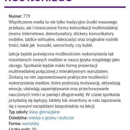
Numer:
779
Współczesne media to nie tylko tradycyjne środki masowego
przekazu, ale i nowoczesne formy komunikacji multimodalnej
(memy internetowe, demotywatory, stickery, komunikatory
mobilne, tablice wirtualne, videocasty) oraz oryginalne nośniki
treści, takie jak koszulki, samochody, czy kubki.
Lekcja będzie poświęcona możliwościom wykorzystania tak
rozumianych nowych mediów w nauce języka rosyjskiego jako
obcego. Spotkanie będzie miało formę prezentacji
multimedialnej połączonej z interaktywnym warsztatem.
Zostaną na nim zaprezentowane praktyczne możliwości
wykorzystania mediów, które podnoszą motywację, aktywizują
emocje, ułatwiają zapamiętywanie oraz przechowywanie
nauczonych treści w pamięci długotrwałej. W czasie spotkania
przydadzą się laptopy, tablety lub smartfony w celu zapoznania
się z nowymi narzędziami bezpośrednio na lekcji.
Typ szkoły:
klasy gimnazjalne
Dziedzina:
wiedza o języku i kulturze
Forma:
warsztaty
Liczba osób:
30