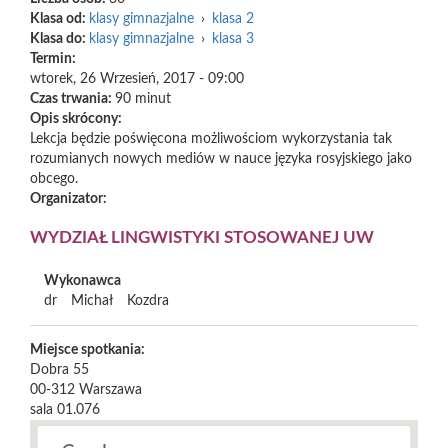
Klasa od:
klasy gimnazjalne
›
klasa 2
Klasa do:
klasy gimnazjalne
›
klasa 3
Termin:
wtorek, 26 Wrzesień, 2017 - 09:00
Czas trwania:
90 minut
Opis skrócony:
Lekcja będzie poświęcona możliwościom wykorzystania tak
rozumianych nowych mediów w nauce języka rosyjskiego jako
obcego.
Organizator:
WYDZIAŁ LINGWISTYKI STOSOWANEJ UW
Wykonawca
dr
Michał
Kozdra
Miejsce spotkania:
Dobra 55
00-312
Warszawa
sala 01.076