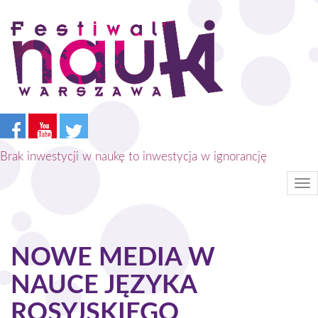
Przejdź
do
treści
Brak inwestycji w naukę to inwestycja w ignorancję
Tog
nav
NOWE MEDIA W
NAUCE JĘZYKA
ROSYJSKIEGO