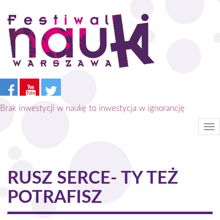
Przejdź
do
treści
Brak inwestycji w naukę to inwestycja w ignorancję
Tog
nav
RUSZ SERCE- TY TEŻ
POTRAFISZ