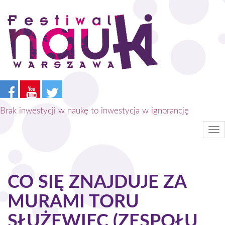
Przejdź
do
treści
Brak inwestycji w naukę to inwestycja w ignorancję
Tog
nav
CO SIĘ ZNAJDUJE ZA
MURAMI TORU
SŁUŻEWIEC (ZESPOŁU