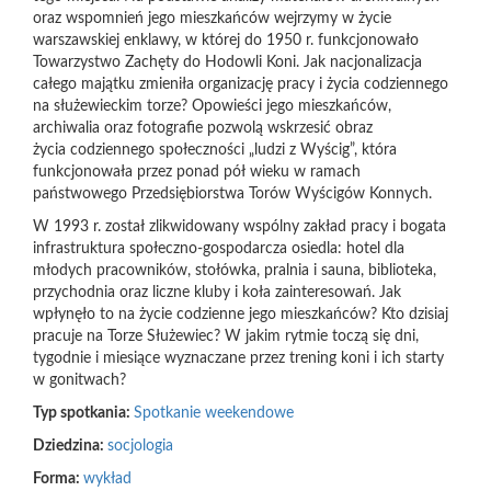
oraz wspomnień jego mieszkańców wejrzymy w życie
warszawskiej enklawy, w której do 1950 r. funkcjonowało
Towarzystwo Zachęty do Hodowli Koni. Jak nacjonalizacja
całego majątku zmieniła organizację pracy i życia codziennego
na służewieckim torze? Opowieści jego mieszkańców,
archiwalia oraz fotografie pozwolą wskrzesić obraz
życia codziennego społeczności „ludzi z Wyścig”, która
funkcjonowała przez ponad pół wieku w ramach
państwowego Przedsiębiorstwa Torów Wyścigów Konnych.
W 1993 r. został zlikwidowany wspólny zakład pracy i bogata
infrastruktura społeczno-gospodarcza osiedla: hotel dla
młodych pracowników, stołówka, pralnia i sauna, biblioteka,
przychodnia oraz liczne kluby i koła zainteresowań. Jak
wpłynęło to na życie codzienne jego mieszkańców? Kto dzisiaj
pracuje na Torze Służewiec? W jakim rytmie toczą się dni,
tygodnie i miesiące wyznaczane przez trening koni i ich starty
w gonitwach?
Typ spotkania:
Spotkanie weekendowe
Dziedzina:
socjologia
Forma:
wykład