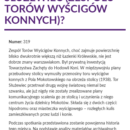
TORÓW WYŚCIGÓW
KONNYCH)?
Numer:
319
Zespół Torów Wyścigów Konnych, choć zajmuje powierzchnię
blisko dwukrotnie większą niż Łazienki Królewskie, nie jest
dobrze znany warszawiakom. Był prywatną inwestycją
Towarzystwa Zachęty do Hodowli Koni. W międzywojniu plany
przebudowy stolicy wymusiły przenosiny toru wyścigów
konnych z Pola Mokotowskiego na obrzeża stolicy (1938). Tor
Służewiec przetrwał drugą wojnę światową niemal bez
szwanku, ale już nigdy nie zostały zrealizowane plany
komunikacyjnego scalenia go ze stolicą i uczynienia z niego
centrum życia dzielnicy Mokotów. Składa się z dwóch części:
hipodromu oraz miasteczka wyścigowego – rozległych kulis
zamieszkiwanych przez ludzi i konie.
Podczas spotkania przedstawiona zostanie powojenna historia
tego miejsca. Na podstawie analizy materiałów archiwalnych