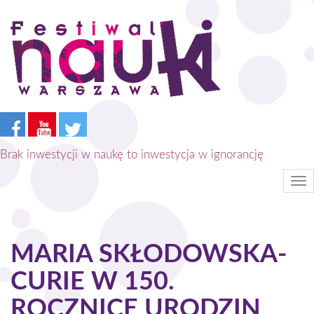
Przejdź
do
treści
Brak inwestycji w naukę to inwestycja w ignorancję
Tog
nav
MARIA SKŁODOWSKA-
CURIE W 150.
ROCZNICĘ URODZIN