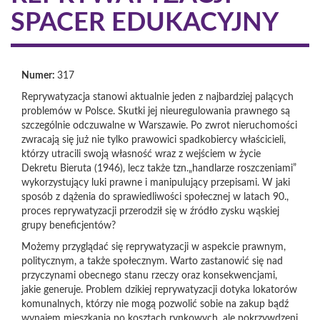
SPACER EDUKACYJNY
Numer:
317
Reprywatyzacja stanowi aktualnie jeden z najbardziej palących
problemów w Polsce. Skutki jej nieuregulowania prawnego są
szczególnie odczuwalne w Warszawie. Po zwrot nieruchomości
zwracają się już nie tylko prawowici spadkobiercy właścicieli,
którzy utracili swoją własność wraz z wejściem w życie
Dekretu Bieruta (1946), lecz także tzn.„handlarze roszczeniami”
wykorzystujący luki prawne i manipulujący przepisami. W jaki
sposób z dążenia do sprawiedliwości społecznej w latach 90.,
proces reprywatyzacji przerodził się w źródło zysku wąskiej
grupy beneficjentów?
Możemy przyglądać się reprywatyzacji w aspekcie prawnym,
politycznym, a także społecznym. Warto zastanowić się nad
przyczynami obecnego stanu rzeczy oraz konsekwencjami,
jakie generuje. Problem dzikiej reprywatyzacji dotyka lokatorów
komunalnych, którzy nie mogą pozwolić sobie na zakup bądź
wynajem mieszkania po kosztach rynkowych, ale pokrzywdzeni