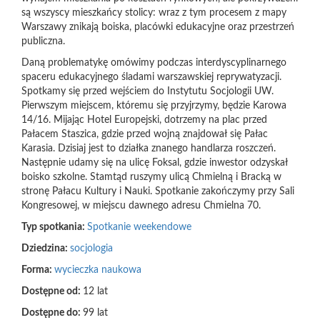
są wszyscy mieszkańcy stolicy: wraz z tym procesem z mapy
Warszawy znikają boiska, placówki edukacyjne oraz przestrzeń
publiczna.
Daną problematykę omówimy podczas interdyscyplinarnego
spaceru edukacyjnego śladami warszawskiej reprywatyzacji.
Spotkamy się przed wejściem do Instytutu Socjologii UW.
Pierwszym miejscem, któremu się przyjrzymy, będzie Karowa
14/16. Mijając Hotel Europejski, dotrzemy na plac przed
Pałacem Staszica, gdzie przed wojną znajdował się Pałac
Karasia. Dzisiaj jest to działka znanego handlarza roszczeń.
Następnie udamy się na ulicę Foksal, gdzie inwestor odzyskał
boisko szkolne. Stamtąd ruszymy ulicą Chmielną i Bracką w
stronę Pałacu Kultury i Nauki. Spotkanie zakończymy przy Sali
Kongresowej, w miejscu dawnego adresu Chmielna 70.
Typ spotkania:
Spotkanie weekendowe
Dziedzina:
socjologia
Forma:
wycieczka naukowa
Dostępne od:
12 lat
Dostępne do:
99 lat