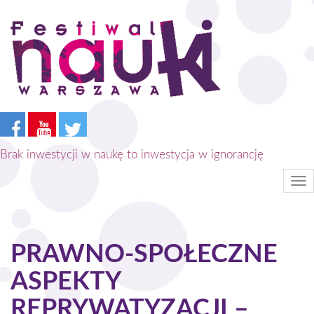
Przejdź
do
treści
Brak inwestycji w naukę to inwestycja w ignorancję
Tog
nav
PRAWNO-SPOŁECZNE
ASPEKTY
REPRYWATYZACJI –