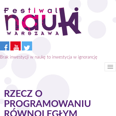
Przejdź
do
treści
Brak inwestycji w naukę to inwestycja w ignorancję
Tog
nav
RZECZ O
PROGRAMOWANIU
RÓWNOLEGŁYM