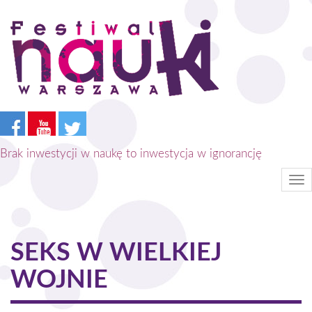
Przejdź
do
treści
Brak inwestycji w naukę to inwestycja w ignorancję
Tog
nav
SEKS W WIELKIEJ
WOJNIE