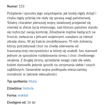
Numer:
153
Pożądanie i sposoby jego zaspokajania, jak bodaj nigdy dotąd i
chyba nigdy później nie stały się sprawą wagi państwowej.
Totalny charakter pierwszej wojny światowej przejawiał się
również w sferze życia intymnego, nad którym państwo starało
się roztoczyć swoją kontrolę. Zdradzanie mężów będących na
froncie, zwłaszcza z jeńcami wojennymi, uważano za niemal
zdradę stanu. W jej trakcie zmobilizowano 70 mln żołnierzy,
którzy potrzebowali choć na chwilę oderwania od
traumatycznej rzeczywistości w której się znaleźli. Sex stanowił
jednym ze sposobów rozładowania stresu i choć chwilowego
ukojenia. Z drugiej strony, sprzedanie swego ciała dla wielu
kobiet stanowiło jedynie sposób na utrzymania siebie i swych
najbliższych. Generalnie wojna podkopała mieszczańską
moralność w zakresie seksualności.
Typ spotkania:
Kluby
Dziedzina:
historia
Forma:
wykład
Dostępne od:
16 lat