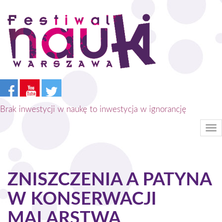
Przejdź
do
treści
Brak inwestycji w naukę to inwestycja w ignorancję
Tog
nav
ZNISZCZENIA A PATYNA
W KONSERWACJI
MALARSTWA