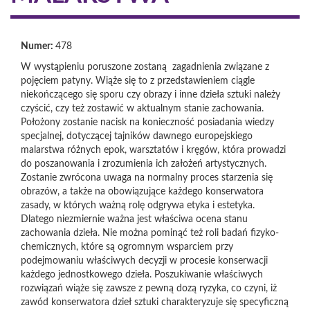
Numer:
478
W wystąpieniu poruszone zostaną zagadnienia związane z
pojęciem patyny. Wiąże się to z przedstawieniem ciągle
niekończącego się sporu czy obrazy i inne dzieła sztuki należy
czyścić, czy też zostawić w aktualnym stanie zachowania.
Położony zostanie nacisk na konieczność posiadania wiedzy
specjalnej, dotyczącej tajników dawnego europejskiego
malarstwa różnych epok, warsztatów i kręgów, która prowadzi
do poszanowania i zrozumienia ich założeń artystycznych.
Zostanie zwrócona uwaga na normalny proces starzenia się
obrazów, a także na obowiązujące każdego konserwatora
zasady, w których ważną rolę odgrywa etyka i estetyka.
Dlatego niezmiernie ważna jest właściwa ocena stanu
zachowania dzieła. Nie można pominąć też roli badań fizyko-
chemicznych, które są ogromnym wsparciem przy
podejmowaniu właściwych decyzji w procesie konserwacji
każdego jednostkowego dzieła. Poszukiwanie właściwych
rozwiązań wiąże się zawsze z pewną dozą ryzyka, co czyni, iż
zawód konserwatora dzieł sztuki charakteryzuje się specyficzną