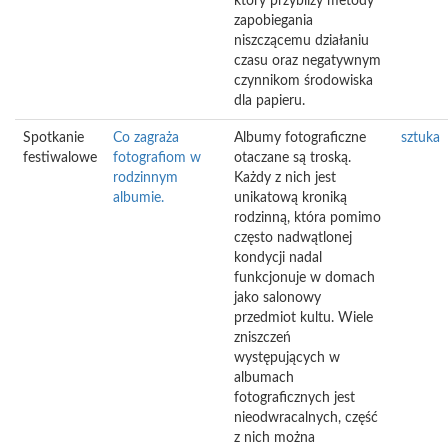
który przybliży metody
zapobiegania
niszczącemu działaniu
czasu oraz negatywnym
czynnikom środowiska
dla papieru.
Spotkanie
Co zagraża
Albumy fotograficzne
sztuka
festiwalowe
fotografiom w
otaczane są troską.
rodzinnym
Każdy z nich jest
albumie.
unikatową kroniką
rodzinną, która pomimo
często nadwątlonej
kondycji nadal
funkcjonuje w domach
jako salonowy
przedmiot kultu. Wiele
zniszczeń
występujących w
albumach
fotograficznych jest
nieodwracalnych, część
z nich można