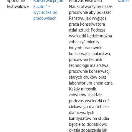
Spotkanie
Konserwacja „od
Podczas Festiwalu
sztuka
festiwalowe
kuchni“ –
Nauki otworzymy nasze
wycieczka po
pracownie aby pokazać
pracowniach
Państwu jak wygląda
praca konserwatora
dział sztuki. Podczas
wycieczki będzie można
zobaczyć między
innymi: pracownie
konserwacji malarstwa,
pracownie technik i
technologii malarstwa,
pracownie konserwacji
starych druków oraz
laboratorium chemiczne.
Każdy miłośnik
zabytków znajdzie
podczas wycieczki coś
ciekawego dla siebie a
dla przyszłych
kandydatów na studia
będzie to dodatkowo
okazja zobaczenia jak