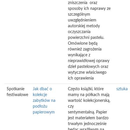
zniszczenia oraz
sposoby ich naprawy ze
szczególnym
uwzględnieniem
autorskiej metody
oczyszczania
powierzchni pastelu.
Omówione będą
również zagrożenia
wynikające z
nieprawidłowej oprawy
dzieł pastelowych oraz
wytyczne właściwego
ich oprawienia
Spotkanie
Jak dbać o
Często książki, które
sztuka
festiwalowe
kolekcje
mamy na półkach mają
zabytków na
wartość kolekcjonerską,
podłożu
czy
papierowym
sentymentalną. Papier
jest materiałem bardzo
trwałym jednocześnie
będąc wrażliwym na