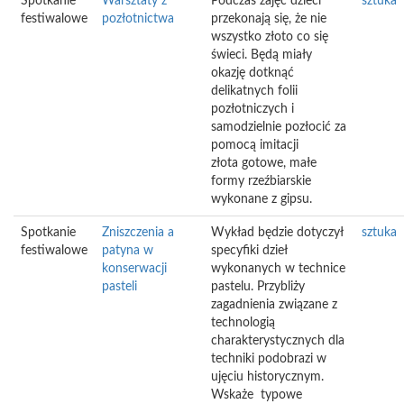
Spotkanie
Warsztaty z
Podczas zajęć dzieci
sztuka
festiwalowe
pozłotnictwa
przekonają się, że nie
wszystko złoto co się
świeci. Będą miały
okazję dotknąć
delikatnych folii
pozłotniczych i
samodzielnie pozłocić za
pomocą imitacji
złota gotowe, małe
formy rzeźbiarskie
wykonane z gipsu.
Spotkanie
Zniszczenia a
Wykład będzie dotyczył
sztuka
festiwalowe
patyna w
specyfiki dzieł
konserwacji
wykonanych w technice
pasteli
pastelu. Przybliży
zagadnienia związane z
technologią
charakterystycznych dla
techniki podobrazi w
ujęciu historycznym.
Wskaże typowe