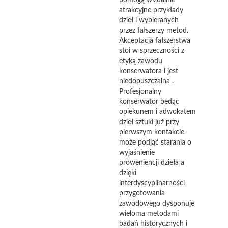
pomogą wizualnie
atrakcyjne przykłady
dzieł i wybieranych
przez fałszerzy metod.
Akceptacja fałszerstwa
stoi w sprzeczności z
etyką zawodu
konserwatora i jest
niedopuszczalna .
Profesjonalny
konserwator będąc
opiekunem i adwokatem
dzieł sztuki już przy
pierwszym kontakcie
może podjąć starania o
wyjaśnienie
proweniencji dzieła a
dzięki
interdyscyplinarności
przygotowania
zawodowego dysponuje
wieloma metodami
badań historycznych i