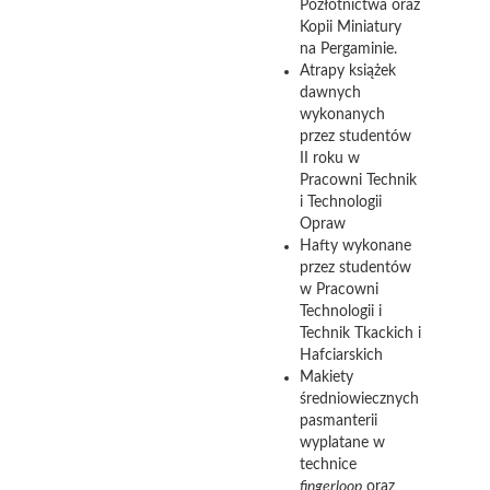
Pozłotnictwa oraz
Kopii Miniatury
na Pergaminie.
Atrapy książek
dawnych
wykonanych
przez studentów
II roku w
Pracowni Technik
i Technologii
Opraw
Hafty wykonane
przez studentów
w Pracowni
Technologii i
Technik Tkackich i
Hafciarskich
Makiety
średniowiecznych
pasmanterii
wyplatane w
technice
fingerloop
oraz