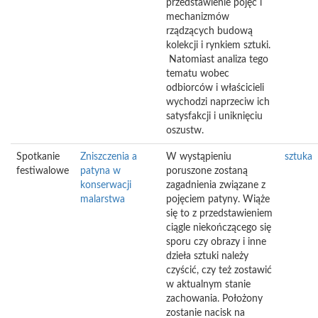
przedstawienie pojęć i
mechanizmów
rządzących budową
kolekcji i rynkiem sztuki.
Natomiast analiza tego
tematu wobec
odbiorców i właścicieli
wychodzi naprzeciw ich
satysfakcji i uniknięciu
oszustw.
Spotkanie
Zniszczenia a
W wystąpieniu
sztuka
festiwalowe
patyna w
poruszone zostaną
konserwacji
zagadnienia związane z
malarstwa
pojęciem patyny. Wiąże
się to z przedstawieniem
ciągle niekończącego się
sporu czy obrazy i inne
dzieła sztuki należy
czyścić, czy też zostawić
w aktualnym stanie
zachowania. Położony
zostanie nacisk na