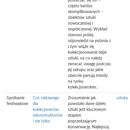
poszerzać się do –
często bardzo
skomplikowanych –
obiektów sztuki
nowoczesnej i
współczesnej. Wykład
stanowi próbę
odpowiedzi na pytania z
czym wiąże się
kolekcjonowanie tejże
sztuki, na co należy
zwracać uwagę podczas
jej zakupu oraz jakie
obecnie panują trendy
na rynku
kolekcjonerskim.
Spotkanie
Coś ciekawego
Zrozumienie jak
sztuka
festiwalowe
dla
powstało dane dzieło
kolekcjonerów,
sztuki jest kluczowym
rekonstruktorów
etapem
i nie tylko.
poprzedzającym
konserwację. Najlepszą