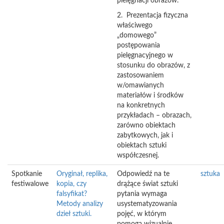
pielęgnacji obrazów.
2. Prezentacja fizyczna
właściwego
„domowego”
postępowania
pielęgnacyjnego w
stosunku do obrazów, z
zastosowaniem
w/omawianych
materiałów i środków
na konkretnych
przykładach – obrazach,
zarówno obiektach
zabytkowych, jak i
obiektach sztuki
współczesnej.
Spotkanie
Oryginał, replika,
Odpowiedź na te
sztuka
festiwalowe
kopia, czy
drążące świat sztuki
falsyfikat?
pytania wymaga
Metody analizy
usystematyzowania
dzieł sztuki.
pojęć, w którym