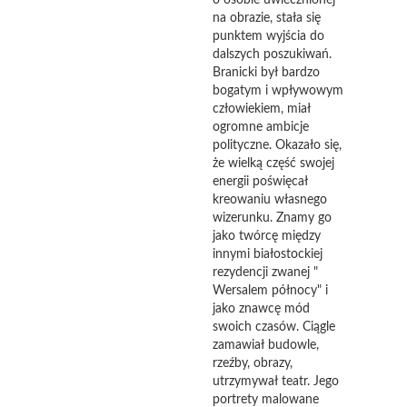
o osobie uwiecznionej
na obrazie, stała się
punktem wyjścia do
dalszych poszukiwań.
Branicki był bardzo
bogatym i wpływowym
człowiekiem, miał
ogromne ambicje
polityczne. Okazało się,
że wielką część swojej
energii poświęcał
kreowaniu własnego
wizerunku. Znamy go
jako twórcę między
innymi białostockiej
rezydencji zwanej "
Wersalem północy" i
jako znawcę mód
swoich czasów. Ciągle
zamawiał budowle,
rzeźby, obrazy,
utrzymywał teatr. Jego
portrety malowane