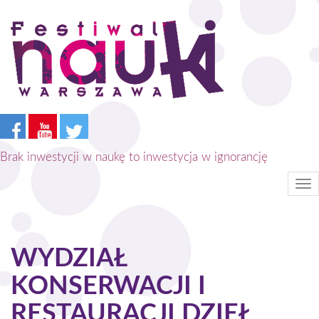
Przejdź
do
treści
Brak inwestycji w naukę to inwestycja w ignorancję
Tog
nav
WYDZIAŁ
KONSERWACJI I
RESTAURACJI DZIEŁ