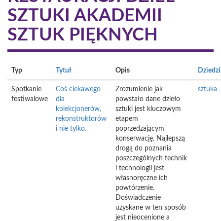
SZTUKI AKADEMII
SZTUK PIĘKNYCH
Typ
Tytuł
Opis
Dziedz
Spotkanie
Coś ciekawego
Zrozumienie jak
sztuka
festiwalowe
dla
powstało dane dzieło
kolekcjonerów,
sztuki jest kluczowym
rekonstruktorów
etapem
i nie tylko.
poprzedzającym
konserwację. Najlepszą
drogą do poznania
poszczególnych technik
i technologii jest
własnoręczne ich
powtórzenie.
Doświadczenie
uzyskane w ten sposób
jest nieocenione a