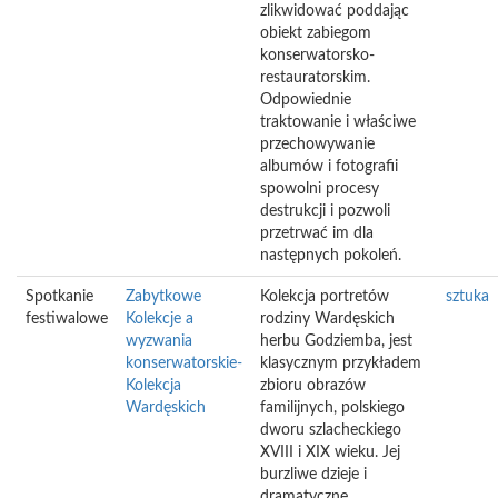
zlikwidować poddając
obiekt zabiegom
konserwatorsko-
restauratorskim.
Odpowiednie
traktowanie i właściwe
przechowywanie
albumów i fotografii
spowolni procesy
destrukcji i pozwoli
przetrwać im dla
następnych pokoleń.
Spotkanie
Zabytkowe
Kolekcja portretów
sztuka
festiwalowe
Kolekcje a
rodziny Wardęskich
wyzwania
herbu Godziemba, jest
konserwatorskie-
klasycznym przykładem
Kolekcja
zbioru obrazów
Wardęskich
familijnych, polskiego
dworu szlacheckiego
XVIII i XIX wieku. Jej
burzliwe dzieje i
dramatyczne