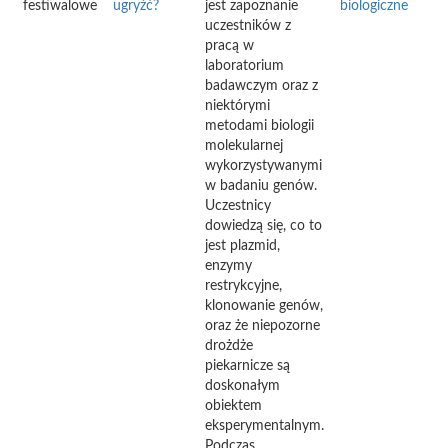
festiwalowe
ugryźć?
jest zapoznanie
biologiczne
uczestników z
pracą w
laboratorium
badawczym oraz z
niektórymi
metodami biologii
molekularnej
wykorzystywanymi
w badaniu genów.
Uczestnicy
dowiedzą się, co to
jest plazmid,
enzymy
restrykcyjne,
klonowanie genów,
oraz że niepozorne
drożdże
piekarnicze są
doskonałym
obiektem
eksperymentalnym.
Podczas