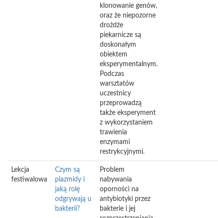
klonowanie genów,
oraz że niepozorne
drożdże
piekarnicze są
doskonałym
obiektem
eksperymentalnym.
Podczas
warsztatów
uczestnicy
przeprowadzą
także eksperyment
z wykorzystaniem
trawienia
enzymami
restrykcyjnymi.
Lekcja
Czym są
Problem
festiwalowa
plazmidy i
nabywania
jaką rolę
oporności na
odgrywają u
antybiotyki przez
bakterii?
bakterie i jej