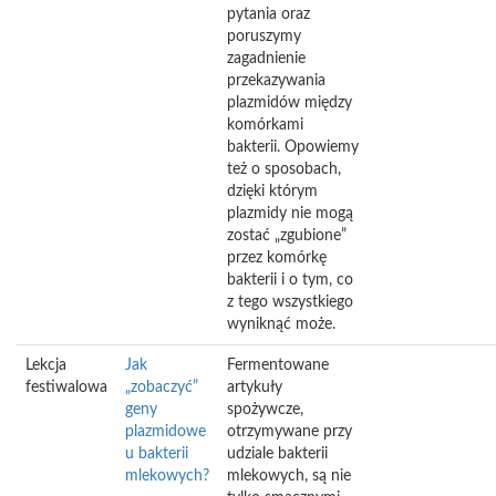
pytania oraz
poruszymy
zagadnienie
przekazywania
plazmidów między
komórkami
bakterii. Opowiemy
też o sposobach,
dzięki którym
plazmidy nie mogą
zostać „zgubione”
przez komórkę
bakterii i o tym, co
z tego wszystkiego
wyniknąć może.
Lekcja
Jak
Fermentowane
festiwalowa
„zobaczyć”
artykuły
geny
spożywcze,
plazmidowe
otrzymywane przy
u bakterii
udziale bakterii
mlekowych?
mlekowych, są nie