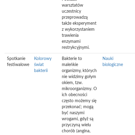
warsztatów
uczestnicy
przeprowadzą
także eksperyment
z wykorzystaniem
trawienia
enzymami
restrykcyjnymi.
Spotkanie
Kolorowy
Bakterie to
Nauki
festiwalowe
świat
maleńkie
biologiczne
bakterii
organizmy, których
nie widzimy gołym
okiem, tzw.
mikroorganizmy. O
ich obecności
często możemy się
przekonać; mogą
być naszymi
wrogami, gdyż są
przyczyną wielu
chorób (angina,