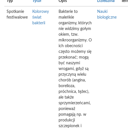
Typ
Tytuł
Opis
Dziedzina
Ter
Spotkanie
Kolorowy
Bakterie to
Nauki
festiwalowe
świat
maleńkie
biologiczne
bakterii
organizmy, których
nie widzimy gołym
okiem, tzw.
mikroorganizmy. O
ich obecności
często możemy się
przekonać; mogą
być naszymi
wrogami, gdyż są
przyczyną wielu
chorób (angina,
borelioza,
próchnica, tężec),
ale także
sprzymierzeńcami,
ponieważ
pomagają np. w
produkcji
szczepionek i