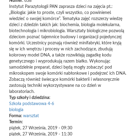
Numer:
638
Instytut Parazytologii PAN zaprasza dzieci na zajęcia pt.:
„Biologia: jakie to proste, czyli wszystko, co powinieneś
wiedzieć o swojej komórce”. Tematyka zajęć rozszerzy wiedzę
dzieci z dziedzin takich jak: biochemia, biologia molekularna,
biotechnologia i mikrobiologia. Warsztaty biologiczne pozwolą
dzieciom poznać tajemnice budowy i organizacji pojedynczej
komórki. Uczestnicy poznają również minifabryki, które kryją
się w ich wnętrzu i procesy w nich zachodzące, zbudują
kolorowy model DNA, a także rozwikłają zagadkę kodu
genetycznego i wyprodukują razem białko. Wykonując
samodzielnie preparat, dzieci będą mogły zobaczyć pod
mikroskopem swoje komórki nabłonkowe i podejrzeć ich DNA.
Zobaczą również świecące komórki bakterii i własnoręcznie
zastosują techniki wykorzystywane na co dzień w
laboratoriach.
Typ szkoły i dziedzina:
Szkoła podstawowa 4-6
biologia
Forma:
warsztat
Termin:
piątek, 27 Września, 2019 - 09:30
piątek, 27 Września, 2019 - 11:30