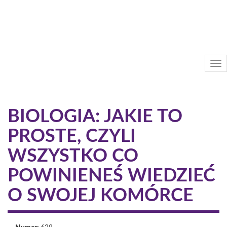
Przejdź
do
treści
Tog
nav
BIOLOGIA: JAKIE TO
PROSTE, CZYLI
WSZYSTKO CO
POWINIENEŚ WIEDZIEĆ
O SWOJEJ KOMÓRCE