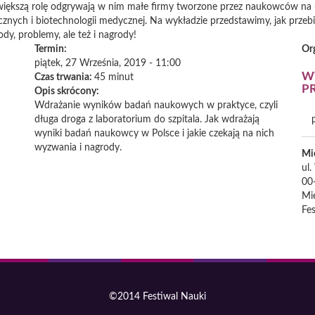
az większą rolę odgrywają w nim małe firmy tworzone przez naukowców na
ch i biotechnologii medycznej. Na wykładzie przedstawimy, jak przebieg
dy, problemy, ale też i nagrody!
Termin:
Or
piątek, 27 Września, 2019 - 11:00
WY
Czas trwania:
45 minut
P
Opis skrócony:
Wdrażanie wyników badań naukowych w praktyce, czyli
długa droga z laboratorium do szpitala. Jak wdrażają
wyniki badań naukowcy w Polsce i jakie czekają na nich
wyzwania i nagrody.
Mi
ul
00
Mie
Fes
©2014 Festiwal Nauki