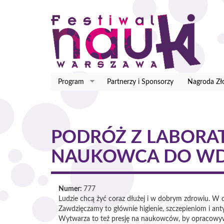
Przejdź
do
treści
Program
Partnerzy i Sponsorzy
Nagroda Zł
PODRÓŻ Z LABORAT
NAUKOWCA DO WD
Numer:
777
Ludzie chcą żyć coraz dłużej i w dobrym zdrowiu. W okr
Zawdzięczamy to głównie higienie, szczepieniom i ant
Wytwarza to też presję na naukowców, by opracowywal