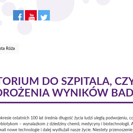
ota Róża
ORIUM DO SZPITALA, CZ
ROŻENIA WYNIKÓW BA
esie ostatnich 100 lat średnia długość życia ludzi uległą podwojeniu, co 
ybiotykom – wynalazkom z dziedziny chemii, medycyny i biotechnologii. Al
i nowe technologie i dalej wydłużali nasze życie. Niestety przenoszeni