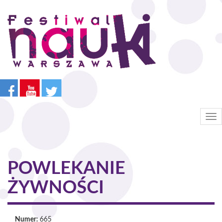
Przejdź
do
treści
Tog
nav
POWLEKANIE
ŻYWNOŚCI
Numer:
665