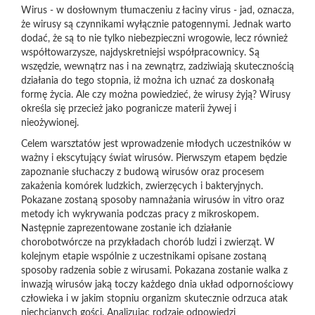
Wirus - w dosłownym tłumaczeniu z łaciny virus - jad, oznacza,
że wirusy są czynnikami wyłącznie patogennymi. Jednak warto
dodać, że są to nie tylko niebezpieczni wrogowie, lecz również
współtowarzysze, najdyskretniejsi współpracownicy. Są
wszędzie, wewnątrz nas i na zewnątrz, zadziwiają skutecznością
działania do tego stopnia, iż można ich uznać za doskonałą
formę życia. Ale czy można powiedzieć, że wirusy żyją? Wirusy
określa się przecież jako pogranicze materii żywej i
nieożywionej.
Celem warsztatów jest wprowadzenie młodych uczestników w
ważny i ekscytujący świat wirusów. Pierwszym etapem będzie
zapoznanie słuchaczy z budową wirusów oraz procesem
zakażenia komórek ludzkich, zwierzęcych i bakteryjnych.
Pokazane zostaną sposoby namnażania wirusów in vitro oraz
metody ich wykrywania podczas pracy z mikroskopem.
Następnie zaprezentowane zostanie ich działanie
chorobotwórcze na przykładach chorób ludzi i zwierząt. W
kolejnym etapie wspólnie z uczestnikami opisane zostaną
sposoby radzenia sobie z wirusami. Pokazana zostanie walka z
inwazją wirusów jaką toczy każdego dnia układ odpornościowy
człowieka i w jakim stopniu organizm skutecznie odrzuca atak
niechcianych gości. Analizując rodzaje odpowiedzi