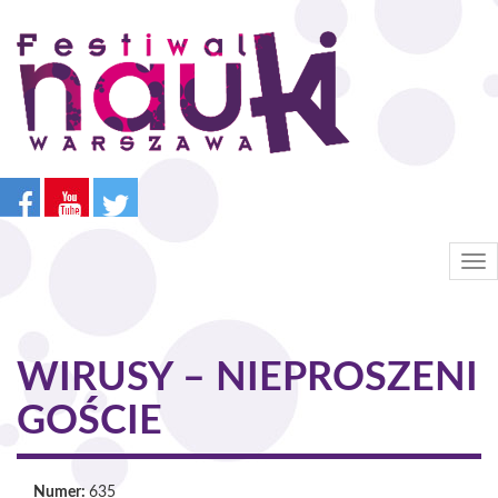
Przejdź
do
treści
Tog
nav
WIRUSY – NIEPROSZENI
GOŚCIE
Numer:
635