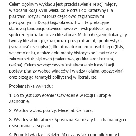
Celem ogólnym wykładu jest przedstawienie relacji między
władcami Rosji XVIII wieku od Piotra I do Katarzyny II a
pisarzami rosyjskimi (oraz częściowo zagranicznymi
powiązanymi z Rosją) tego okresu. Tło interpretacyjne
stanowią tendencje oświeceniowe w myśli politycznej i
społecznej oraz kulturze i literaturze. Materiał egzemplifikacyjny
tworzy literatura piękna (proza, poezja, dramat), publicystyka
(zawartość czasopism), literatura dokumentu osobistego (listy,
wspomnienia), a także dokumenty historyczne i materiał z
zakresu sztuk pięknych (malarstwo, grafika, architektura,
rzeźba). Celem szczegółowym jest stworzenie klasyfikacji
postaw pisarzy wobec władców i władzy (lojalna, opozycyjna)
oraz przegląd tematyki politycznej w literaturze.
Problematyka wykładu:
1. Co to jest Oświecenie? Oświecenie w Rosji i Europie
Zachodniej.
2. Władcy wobec pisarzy. Mecenat. Cenzura.
3. Władcy w literaturze. Spuścizna Katarzyny II – dramaturgia i
czasopisma satyryczne.
4. Pomniki władzy. Jeździec Miedziany jako pomnik konny i