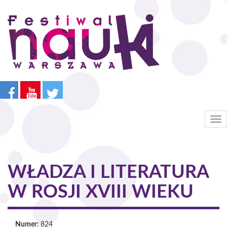
Przejdź
do
treści
Tog
nav
WŁADZA I LITERATURA
W ROSJI XVIII WIEKU
Numer:
824