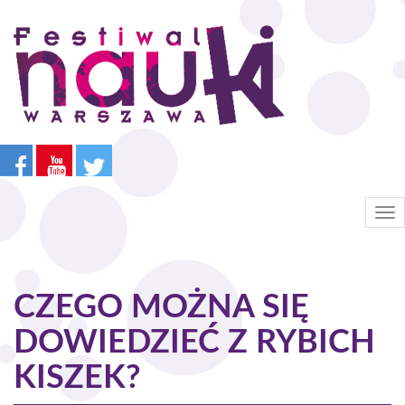
Przejdź
do
treści
Tog
nav
CZEGO MOŻNA SIĘ
DOWIEDZIEĆ Z RYBICH
KISZEK?