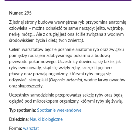
Numer:
295
Z jednej strony budowa wewnętrzna ryb przypomina anatomię
człowieka – można odnaleźć te same narządy: jelito, wątrobę,
nerkę, mózg… Ale z drugiej jest ona ściśle związana z wodnym
środowiskiem życia i dietą tych zwierząt.
Celem warsztatów będzie poznanie anatomii ryb oraz związku
pomiędzy rodzajem zdobywanego pokarmu a budową
przewodu pokarmowego. Uczestnicy dowiedzą się także, jak
ryby ewoluowały, skąd się wzięły zęby, szczęki i pęcherz
pławny oraz poznają organizmy, którymi ryby mogą się
odżywiać: skorupiaki (
Daphnia, Artemia
), wodne larwy owadów
oraz skąposzczety.
Uczestnicy samodzielnie przeprowadzą sekcję ryby oraz będą
oglądać pod mikroskopem organizmy, którymi ryby się żywią.
Typ spotkania:
Spotkanie weekendowe
Dziedzina:
Nauki biologiczne
Forma:
warsztat