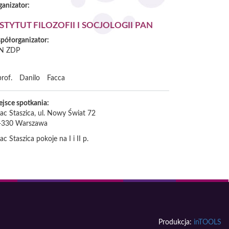
ganizator:
STYTUT FILOZOFII I SOCJOLOGII PAN
półorganizator:
N ZDP
prof.
Danilo
Facca
ejsce spotkania:
ac Staszica, ul. Nowy Świat 72
-330
Warszawa
ac Staszica pokoje na I i II p.
Produkcja:
inTOOLS