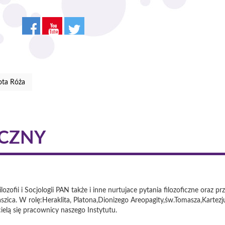
ota Róża
ICZNY
lozofii i Socjologii PAN także i inne nurtujace pytania filozoficzne oraz 
zica. W rolę:Heraklita, Platona,Dionizego Areopagity,św.Tomasza,Kartezj
ielą się pracownicy naszego Instytutu.