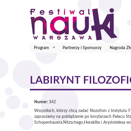
Przejdź
do
treści
Program
Partnerzy i Sponsorzy
Nagroda Zł
LABIRYNT FILOZOF
Numer:
342
Wszystkich, którzy chcą zadać filozofom z Instytutu Fi
zapraszamy na pobłądzenie po korytarzach Pałacu Stas
Schopenhauera,Nitzschego,Heraklita i Arystotelesa wc