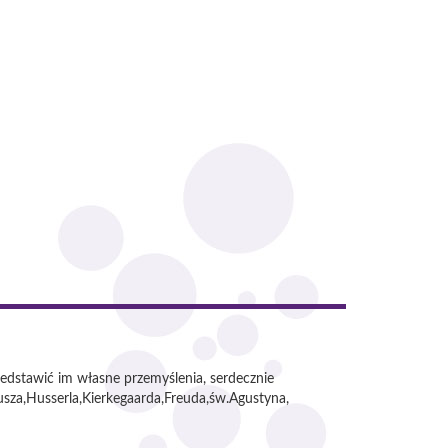
przedstawić im własne przemyślenia, serdecznie
usza,Husserla,Kierkegaarda,Freuda,św.Agustyna,