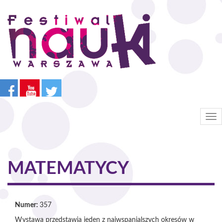
Przejdź
do
treści
Tog
nav
MATEMATYCY
Numer:
357
Wystawa przedstawia jeden z najwspanialszych okresów w