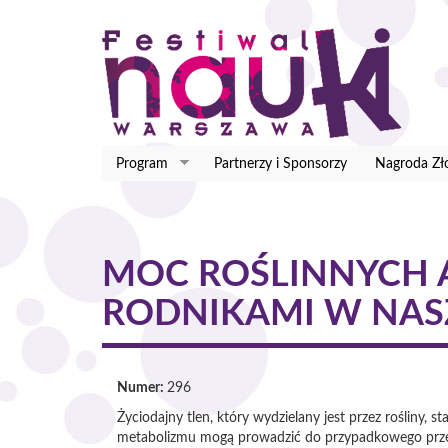
Przejdź
do
treści
Program
Partnerzy i Sponsorzy
Nagroda Zł
MOC ROŚLINNYCH
RODNIKAMI W NAS
Numer:
296
Życiodajny tlen, który wydzielany jest przez rośliny
metabolizmu mogą prowadzić do przypadkowego przeni