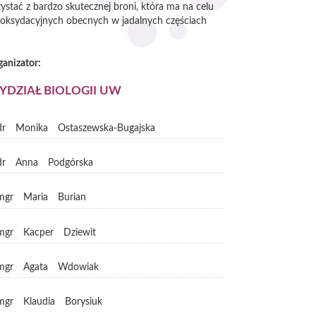
stać z bardzo skutecznej broni, która ma na celu
yoksydacyjnych obecnych w jadalnych częściach
ganizator:
YDZIAŁ BIOLOGII UW
dr
Monika
Ostaszewska-Bugajska
dr
Anna
Podgórska
mgr
Maria
Burian
mgr
Kacper
Dziewit
mgr
Agata
Wdowiak
mgr
Klaudia
Borysiuk