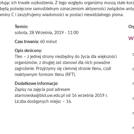
jąc ich trwałe uszkodzenia. Z tego względu organizmy muszą stale korzy
ty będą poświęcone samodzielnym oznaczeniom aktywności związków ant
aminy C i zaszyfrujemy wiadomości w postaci niewidzialnego pisma.
Termin:
Or
sobota, 28 Września, 2019 - 11:00
W
Czas trwania:
60 minut
Opis skrócony:
Tlen – z jednej strony niezbędny do życia dla większości
organizmów, z drugiej zaś stanowi dla nich poważne
zagrożenie. Przyjrzymy się ciemnej stronie tlenu, czyli
reaktywnym formom tlenu (RFT).
Dodatkowe informacje:
Zapisy na zajęcia pod adresem
atarnowska@biol.uw.edu.pl od 16 września 2019 r.
Liczba dostępnych miejsc – 16.