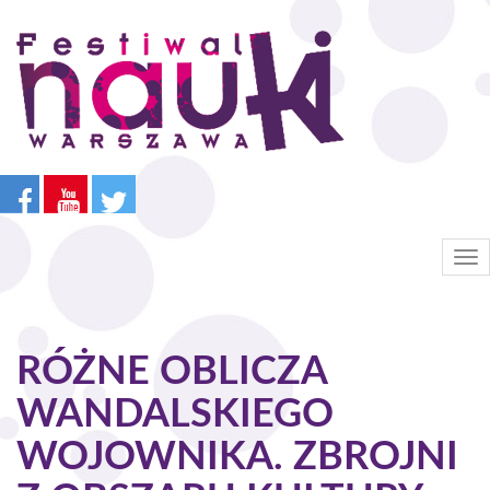
Przejdź
do
treści
Tog
nav
RÓŻNE OBLICZA
WANDALSKIEGO
WOJOWNIKA. ZBROJNI