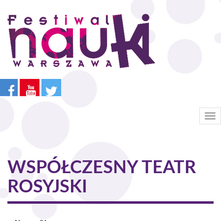
Przejdź
do
treści
Tog
nav
WSPÓŁCZESNY TEATR
ROSYJSKI