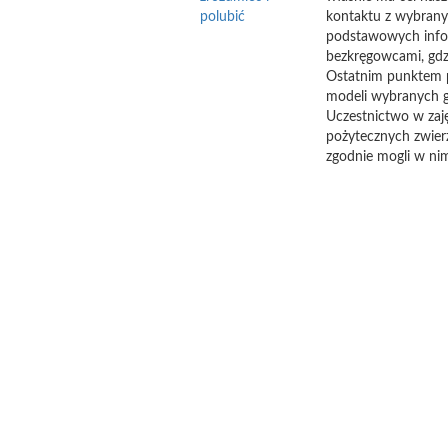
polubić
kontaktu z wybrany
podstawowych inform
bezkręgowcami, gdz
Ostatnim punktem p
modeli wybranych g
Uczestnictwo w zaję
pożytecznych zwierz
zgodnie mogli w ni