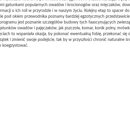
mi gatunkami popularnych owadów i krocionogów oraz mięczaków, dowie
acji o ich roli w przyrodzie i w naszym życiu. Kolejny etap to spacer do
ie pod okiem przewodnika poznamy bardziej egzotycznych przedstawicie
rogramu jest poznanie szczegółów budowy tych faascynujących zwierz
atunków owadów i pajęczaków, jak pszczoła, komar, konik polny, mrówka,
ciach to wspaniała okazja, by pokonać ewentualną fobię, przekonać się 
ątek i zmienić swoje podejście, tak by w przyszłości chronić naturalne 
m koegzystować.