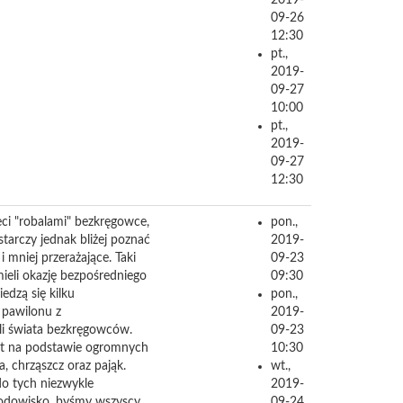
2019-
09-26
12:30
pt.,
2019-
09-27
10:00
pt.,
2019-
09-27
12:30
ci "robalami" bezkręgowce,
pon.,
starczy jednak bliżej poznać
2019-
 mniej przerażające. Taki
09-23
ieli okazję bezpośredniego
09:30
dzą się kilku
pon.,
 pawilonu z
2019-
li świata bezkręgowców.
09-23
ąt na podstawie ogromnych
10:30
 chrząszcz oraz pająk.
wt.,
do tych niezwykle
2019-
środowisko, byśmy wszyscy
09-24