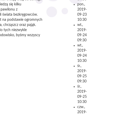
dzą się kilku
pon.,
 pawilonu z
2019-
li świata bezkręgowców.
09-23
ąt na podstawie ogromnych
10:30
 chrząszcz oraz pająk.
wt.,
do tych niezwykle
2019-
środowisko, byśmy wszyscy
09-24
09:30
wt.,
2019-
09-24
10:30
śr.,
2019-
09-25
09:30
śr.,
2019-
09-25
10:30
czw.,
2019-