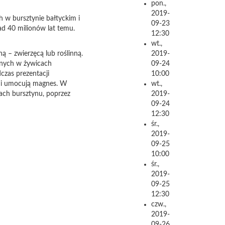
pon.,
2019-
w bursztynie bałtyckim i
09-23
ad 40 milionów lat temu.
12:30
wt.,
ą – zwierzęcą lub roślinną.
2019-
nych w żywicach
09-24
czas prezentacji
10:00
 i umocują magnes. W
wt.,
ach bursztynu, poprzez
2019-
09-24
12:30
śr.,
2019-
09-25
10:00
śr.,
2019-
09-25
12:30
czw.,
2019-
09-26