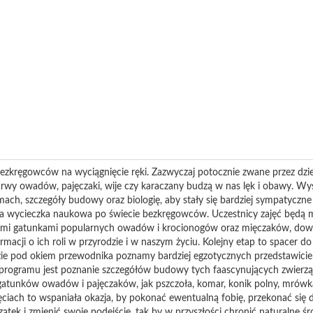
ezkręgowców na wyciągnięcie ręki. Zazwyczaj potocznie zwane przez dzie
, larwy owadów, pajęczaki, wije czy karaczany budzą w nas lęk i obawy. Wy
mach, szczegóły budowy oraz biologię, aby stały się bardziej sympatyczne i
za wycieczka naukowa po świecie bezkręgowców. Uczestnicy zajęć będą m
mi gatunkami popularnych owadów i krocionogów oraz mięczaków, dowie
acji o ich roli w przyrodzie i w naszym życiu. Kolejny etap to spacer do
ie pod okiem przewodnika poznamy bardziej egzotycznych przedstawicie
rogramu jest poznanie szczegółów budowy tych faascynujących zwierz
atunków owadów i pajęczaków, jak pszczoła, komar, konik polny, mrówka,
ciach to wspaniała okazja, by pokonać ewentualną fobię, przekonać się 
ątek i zmienić swoje podejście, tak by w przyszłości chronić naturalne 