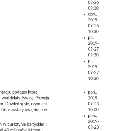
09-26
09:30
czw.,
2019-
09-26
10:30
pt.,
2019-
09-27
09:30
pt.,
2019-
09-27
10:30
tacją, podczas której
pon.,
a wydzielały żywicę. Poznają
2019-
. Dowiedzą się, czym jest
09-23
, które zostały uwięzione w
10:00
pon.,
2019-
w bursztynie bałtyckim i
09-23
ad 40 milionów lat temu.