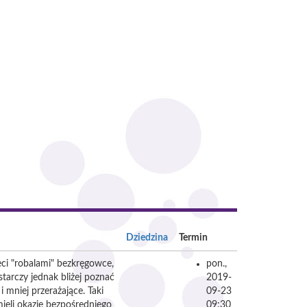
Dziedzina
Termin
ci "robalami" bezkręgowce,
pon.,
starczy jednak bliżej poznać
2019-
 mniej przerażające. Taki
09-23
ieli okazję bezpośredniego
09:30