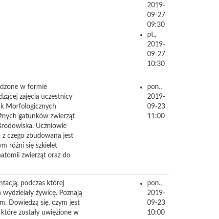
2019-
09-27
09:30
pt.,
2019-
09-27
10:30
adzone w formie
pon.,
ącej zajęcia uczestnicy
2019-
uk Morfologicznych
09-23
żnych gatunków zwierząt
11:00
 środowiska. Uczniowie
i, z czego zbudowana jest
m różni się szkielet
atomii zwierząt oraz do
tacją, podczas której
pon.,
a wydzielały żywicę. Poznają
2019-
. Dowiedzą się, czym jest
09-23
, które zostały uwięzione w
10:00