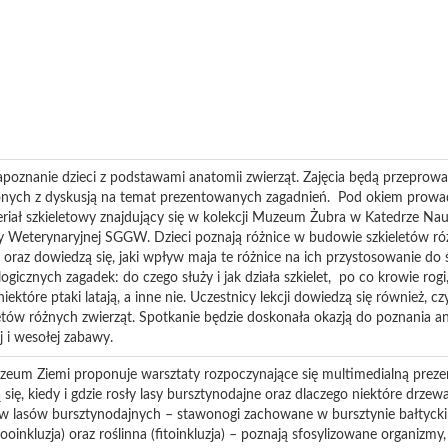
apoznanie dzieci z podstawami anatomii zwierząt. Zajęcia będą przeprow
nych z dyskusją na temat prezentowanych zagadnień. Pod okiem prowadz
eriał szkieletowy znajdujący się w kolekcji Muzeum Żubra w Katedrze Na
Weterynaryjnej SGGW. Dzieci poznają różnice w budowie szkieletów ró
oraz dowiedzą się, jaki wpływ maja te różnice na ich przystosowanie do
logicznych zagadek: do czego służy i jak działa szkielet, po co krowie rog
iektóre ptaki latają, a inne nie. Uczestnicy lekcji dowiedzą się również, czy
etów różnych zwierząt. Spotkanie będzie doskonała okazją do poznania an
 i wesołej zabawy.
zeum Ziemi proponuje warsztaty rozpoczynające się multimedialną prezen
się, kiedy i gdzie rosły lasy bursztynodajne oraz dlaczego niektóre drzew
 lasów bursztynodajnych – stawonogi zachowane w bursztynie bałtyckim
zooinkluzja) oraz roślinna (fitoinkluzja) – poznają sfosylizowane organizmy