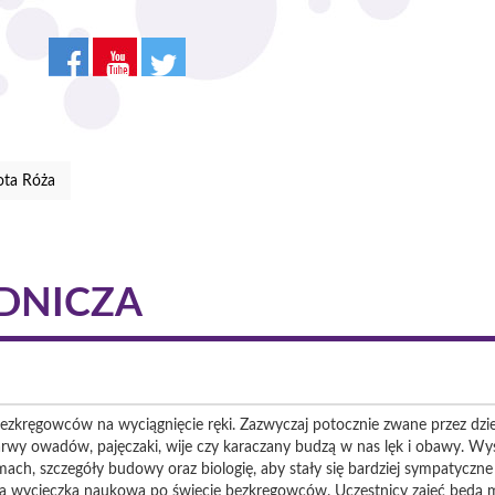
ota Róża
DNICZA
ezkręgowców na wyciągnięcie ręki. Zazwyczaj potocznie zwane przez dzie
, larwy owadów, pajęczaki, wije czy karaczany budzą w nas lęk i obawy. Wy
mach, szczegóły budowy oraz biologię, aby stały się bardziej sympatyczne i
za wycieczka naukowa po świecie bezkręgowców. Uczestnicy zajęć będą m