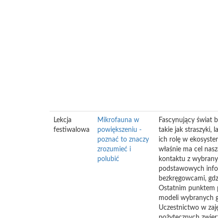
Lekcja
Mikrofauna w
Fascynujący świat b
festiwalowa
powiększeniu -
takie jak straszyki
poznać to znaczy
ich rolę w ekosyste
zrozumieć i
właśnie ma cel nas
polubić
kontaktu z wybrany
podstawowych inform
bezkręgowcami, gdz
Ostatnim punktem p
modeli wybranych g
Uczestnictwo w zaję
pożytecznych zwierz