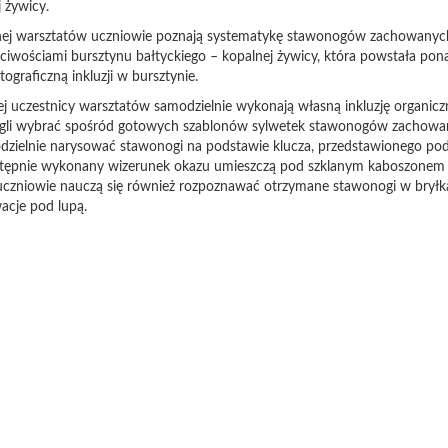
j żywicy.
nej warsztatów uczniowie poznają systematykę stawonogów zachowanych 
ściwościami bursztynu bałtyckiego – kopalnej żywicy, która powstała pon
ograficzną inkluzji w bursztynie.
j uczestnicy warsztatów samodzielnie wykonają własną inkluzję organiczn
gli wybrać spośród gotowych szablonów sylwetek stawonogów zachowa
dzielnie narysować stawonogi na podstawie klucza, przedstawionego pod
stępnie wykonany wizerunek okazu umieszczą pod szklanym kaboszonem
j uczniowie nauczą się również rozpoznawać otrzymane stawonogi w bryłk
acje pod lupą.