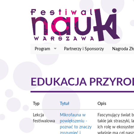
Przejdź
do
treści
Program
Partnerzy i Sponsorzy
Nagroda Zł
EDUKACJA PRZYRO
Typ
Tytuł
Opis
Lekcja
Mikrofauna w
Fascynujący świat b
festiwalowa
powiększeniu -
takie jak straszyki
poznać to znaczy
ich rolę w ekosyste
zrozumieć i
właśnie ma cel nas