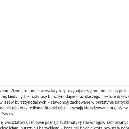
zeum Ziemi proponuje warsztaty rozpoczynające się multimedialną prezen
się, kiedy i gdzie rosły lasy bursztynodajne oraz dlaczego niektóre drzew
 lasów bursztynodajnych – stawonogi zachowane w bursztynie bałtyckim
zooinkluzja) oraz roślinna (fitoinkluzja) – poznają sfosylizowane organizmy
j żywicy.
nej warsztatów uczniowie poznają systematykę stawonogów zachowanych 
ściwościami bursztynu bałtyckiego – kopalnej żywicy, która powstała pon