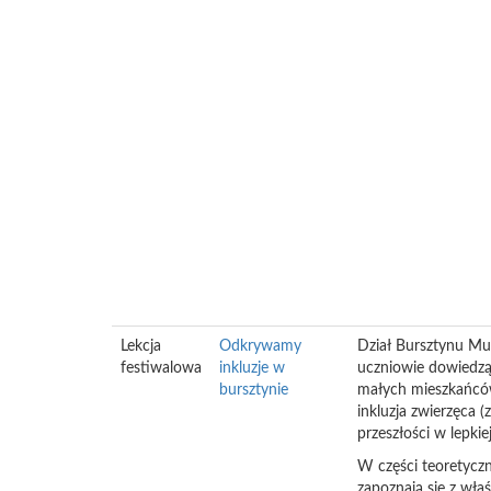
Lekcja
Odkrywamy
Dział Bursztynu Mu
festiwalowa
inkluzje w
uczniowie dowiedzą 
bursztynie
małych mieszkańców
inkluzja zwierzęca (
przeszłości w lepkie
W części teoretycz
zapoznają się z wła