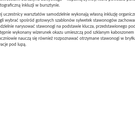
ograficzną inkluzji w bursztynie.
j uczestnicy warsztatów samodzielnie wykonają własną inkluzję organiczn
gli wybrać spośród gotowych szablonów sylwetek stawonogów zachowa
dzielnie narysować stawonogi na podstawie klucza, przedstawionego pod
stępnie wykonany wizerunek okazu umieszczą pod szklanym kaboszonem
j uczniowie nauczą się również rozpoznawać otrzymane stawonogi w bryłk
acje pod lupą.