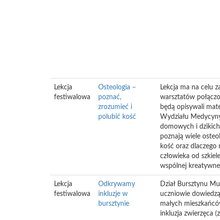
Lekcja
Osteologia –
Lekcja ma na celu z
festiwalowa
poznać,
warsztatów połączo
zrozumieć i
będą opisywali mat
polubić kość
Wydziału Medycyny 
domowych i dzikich 
poznają wiele osteo
kość oraz dlaczego n
człowieka od szkiel
wspólnej kreatywnej
Lekcja
Odkrywamy
Dział Bursztynu Mu
festiwalowa
inkluzje w
uczniowie dowiedzą 
bursztynie
małych mieszkańców
inkluzja zwierzęca (